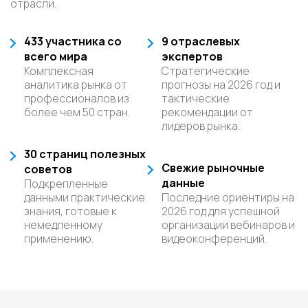
отрасли.
433 участника со
9 отраслевых
всего мира
экспертов
Комплексная
Стратегические
аналитика рынка от
прогнозы на 2026 год и
профессионалов из
тактические
более чем 50 стран.
рекомендации от
лидеров рынка.
30 страниц полезных
Свежие рыночные
советов
данные
Подкрепленные
данными практические
Последние ориентиры на
знания, готовые к
2026 год для успешной
немедленному
организации вебинаров и
применению.
видеоконференций.