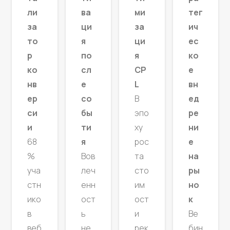
ми
ли
ва
тег
за
за
ци
ич
ци
то
я
ес
я
р
по
ко
CP
ко
сл
е
L
нв
е
вн
В
ер
со
ед
эпо
си
бы
ре
ху
и
ти
ни
рос
68
я
е
та
%
Вов
на
сто
уча
леч
ры
им
стн
енн
но
ост
ико
ост
к
и
в
ь
Ве
рек
веб
не
бин