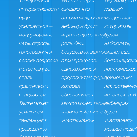
«Тенденция к
«В 2026 году я
«Я думаю, что
интерактивности
ожидаю, что
главной
будет
автоматизированные
тенденцией,
усиливаться —
вебинары будут
которую мы
модерируемые
играть еще большую
будем
чаты, опросы,
роль. Они,
наблюдать,
голосования и
безусловно, важны в
станет еще
сессии вопросов
этом процессе,
более широко
и ответов уже
однако лично я
практическое
стали
предпочитаю форму,
применение
практически
которая
искусственно
стандартом.
обеспечивает
интеллекта. В
Также может
максимально тесное
вебинарах
усилиться
взаимодействие с
будет
тенденция к
участниками».
участвовать
проведению
меньше люде