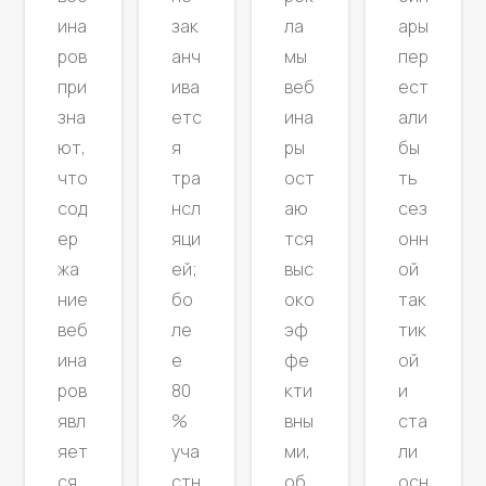
ла
ина
зак
ары
мы
ров
анч
пер
веб
при
ива
ест
ина
зна
етс
али
ры
ют,
я
бы
ост
что
тра
ть
аю
сод
нсл
сез
тся
ер
яци
онн
выс
жа
ей;
ой
око
ние
бо
так
эф
веб
ле
тик
фе
ина
е
ой
кти
ров
80
и
вны
явл
%
ста
ми,
яет
уча
ли
об
ся
стн
осн