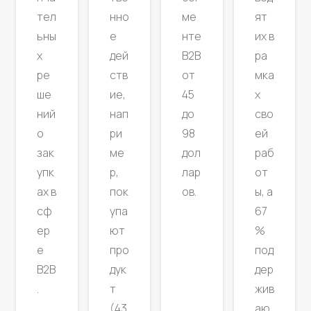
ме
тел
нно
ят
нте
ьны
е
их в
B2B
х
дей
ра
от
ре
ств
мка
45
ше
ие,
х
до
ний
нап
сво
98
о
ри
ей
дол
зак
ме
раб
лар
упк
р,
от
ов.
ах в
пок
ы, а
сф
упа
67
ер
ют
%
е
про
под
B2B
дук
дер
.
т
жив
(43
аю