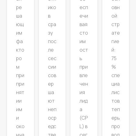
есп
ре
ико
овн
ечи
ша
в
ой
вая
ющ
сра
стр
сто
им
зу
ате
им
фа
пос
гие
ост
кто
ле
й:
ь
ро
сес
75
при
м
сии
%
вле
при
сов
спе
чен
при
ер
циа
ия
нят
ша
лис
лид
ии
ют
тов
а
им
неп
теп
(CP
и
оср
ерь
L) в
око
едс
про
сег
нча
тве
вод