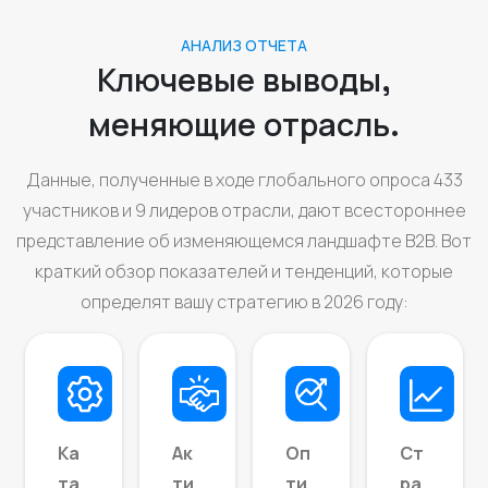
АНАЛИЗ ОТЧЕТА
Ключевые выводы,
меняющие отрасль.
Данные, полученные в ходе глобального опроса 433
участников и 9 лидеров отрасли, дают всестороннее
представление об изменяющемся ландшафте B2B. Вот
краткий обзор показателей и тенденций, которые
определят вашу стратегию в 2026 году:
Оп
Ка
Ак
Ст
ти
та
ти
ра