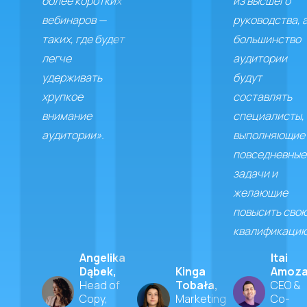
более коротких
из высшего
вебинаров —
руководства, 
таких, где будет
большинство
легче
аудитории
удерживать
будут
хрупкое
составлять
внимание
специалисты,
аудитории».
выполняющие
повседневные
задачи и
желающие
повысить сво
квалификацию
Angelika
Itai
Dąbek,
Kinga
Amoza
Head of
Tobała,
CEO &
Copy,
Marketing
Co-