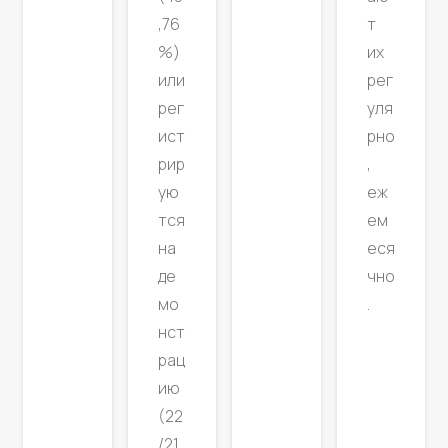
,76
т
%)
их
или
рег
рег
уля
ист
рно
рир
,
ую
еж
тся
ем
на
еся
де
чно
мо
.
нст
рац
ию
(22
/21