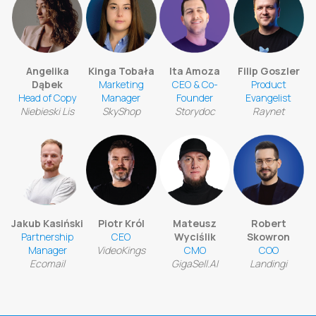
Angelika
Kinga Tobała
Ita Amoza
Filip Goszler
Dąbek
Marketing
CEO & Co-
Product
Head of Copy
Manager
Founder
Evangelist
Niebieski Lis
SkyShop
Storydoc
Raynet
Jakub Kasiński
Piotr Król
Mateusz
Robert
Partnership
CEO
Wyciślik
Skowron
Manager
VideoKings
CMO
COO
Ecomail
GigaSell.AI
Landingi