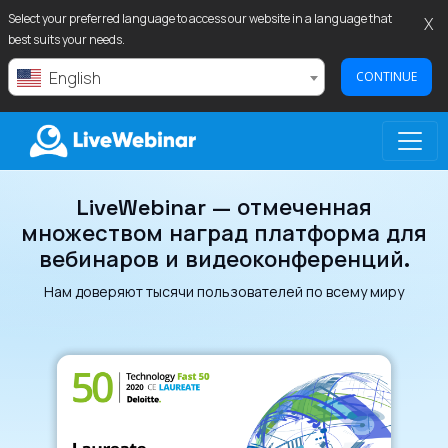
Select your preferred language to access our website in a language that
X
best suits your needs.
English
CONTINUE
LiveWebinar — отмеченная
LIVEWEBINAR.COM
множеством наград платформа для
вебинаров и видеоконференций.
Нам доверяют тысячи пользователей по всему миру