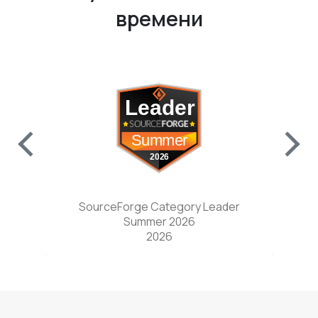
времени
w tab)
(opens in a new tab)
SourceForge Category Leader
Sou
Summer 2026
9
2026