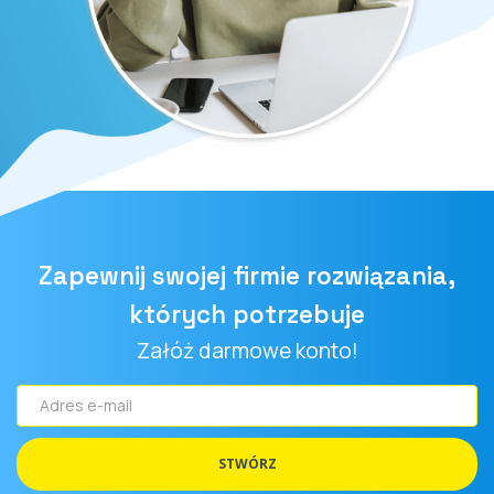
Zapewnij swojej firmie rozwiązania,
których potrzebuje
Załóż darmowe konto!
Adres
e-
mail
STWÓRZ