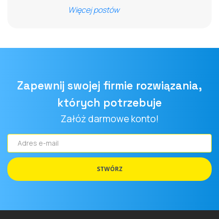
Więcej postów
Zapewnij swojej firmie rozwiązania,
których potrzebuje
Załóż darmowe konto!
Adres
e-
mail
STWÓRZ