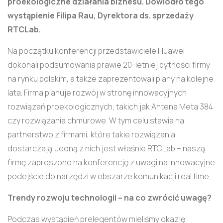
proekologiczne działania biznesu. Dowiodło tego
wystąpienie Filipa Rau, Dyrektora ds. sprzedaży
RTCLab.
Na początku konferencji przedstawiciele Huawei
dokonali podsumowania prawie 20-letniej bytności firmy
na rynku polskim, a także zaprezentowali plany na kolejne
lata. Firma planuje rozwój w stronę innowacyjnych
rozwiązań proekologicznych, takich jak Antena Meta 384
czy rozwiązania chmurowe. W tym celu stawia na
partnerstwo z firmami, które takie rozwiązania
dostarczają. Jedną z nich jest właśnie RTCLab – naszą
firmę zaproszono na konferencję z uwagi na innowacyjne
podejście do narzędzi w obszarze komunikacji real time.
Trendy rozwoju technologii – na co zwrócić uwagę?
Podczas wystąpień prelegentów mieliśmy okazję