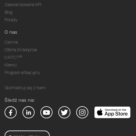
Zaawansowane API
Blog
Porady
O nas
Cennik
Oferta Enterprise
Lab
O RTC
Klienci
Program afiliacyjny
Skontaktuj się z nami
Śledź nas na: