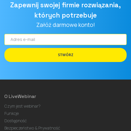
Zapewnij swojej firmie rozwiązania,
których potrzebuje
Załóż darmowe konto!
Adres
e-
mail
STWÓRZ
O LiveWebinar
Czym jest webinar?
Funkcje
Dostępność
Bezpieczeństwo & Prywatność