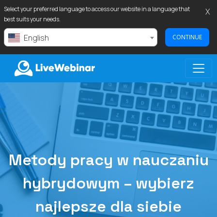
Select your preferred language to access our website in a language that
X
best suits your needs.
English
CONTINUE
LIVEWEBINAR.COM
Metody pracy w nauczaniu
hybrydowym – wybierz
najlepsze dla siebie