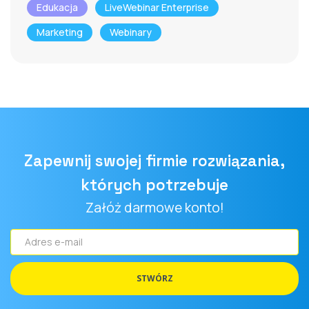
Edukacja
LiveWebinar Enterprise
Marketing
Webinary
Zapewnij swojej firmie rozwiązania,
których potrzebuje
Załóż darmowe konto!
Adres
e-
mail
STWÓRZ