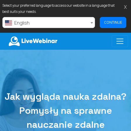
Select your preferred language to access our website in a language that
X
best suits your needs.
English
CONTINUE
LIVEWEBINAR.COM
Jak wygląda nauka zdalna?
Pomysły na sprawne
nauczanie zdalne