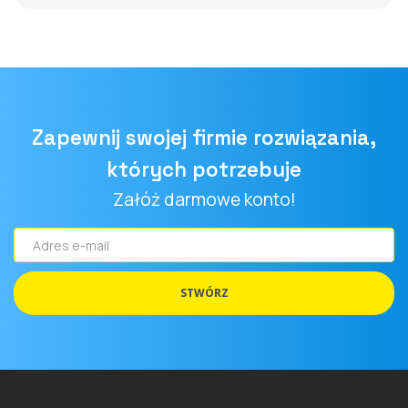
Zapewnij swojej firmie rozwiązania,
których potrzebuje
Załóż darmowe konto!
Adres
e-
mail
STWÓRZ