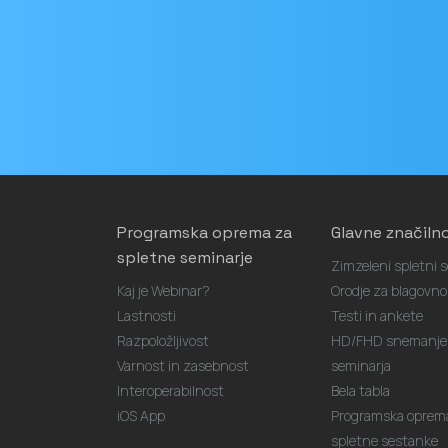
Email
naslov
Programska oprema za
Glavne značilno
spletne seminarje
Zimzeleni spletni s
Kaj je Webinar?
Orodje za blagovn
Lastnosti
Testi in ankete
Razpoložljivost
HD/FHD snemanje 
Varnost in zasebnost
seminarja
Interoperabilnost
Bela tabla
iOS App
Programska oprem
spletne sestanke