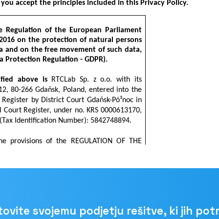
ovite svojemu podjetju rešitve, ki jih pot