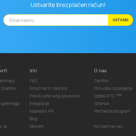
Ustvarite brezplačen račun!
USTVARI
sti
Viri
O nas
eminarji
FAQ
Cenitev
o znamko
Priročniki in vadnice
Ponudba za podjetja
Lab
Preizkusite svojo povezavo
Izdelal RTC
spletnega
Integracije
Stranke
Napredni API
Partnerski program
Blog
a za
Nasveti
Kontaktiraj nas