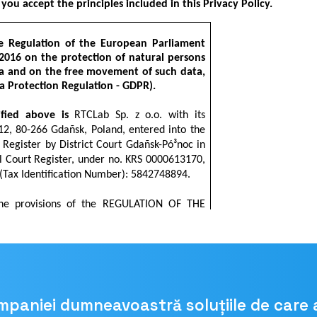
ompaniei dumneavoastră soluțiile de care 