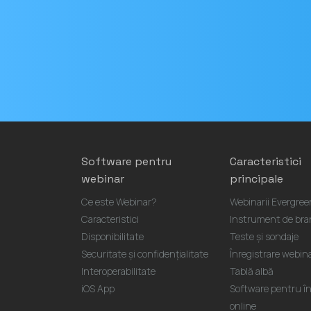
Adresa
de e-
mail
Software pentru
Caracteristici
webinar
principale
Ce este Webinar?
Webinarii Evergree
Caracteristici
Instrument de bra
Disponibilitate
Teste și sondaje
Securitate și confidențialitate
Înregistrare webi
Interoperabilitate
Tablă albă
iOS App
Software pentru înt
online