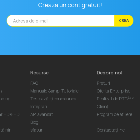
Creaza un cont gratuit!
CREA
Resurse
Despre noi
FAQ
Prețuri
n
Manuale &amp; Tutoriale
Oferta Enterprise
Lab
nding
Testează-ți conexiunea
Realizat de RTC
Integrari
Clienți
nar HD/FHD
API avansat
Program de afiliere
Blog
âlniri
sfaturi
Contactaţi-ne