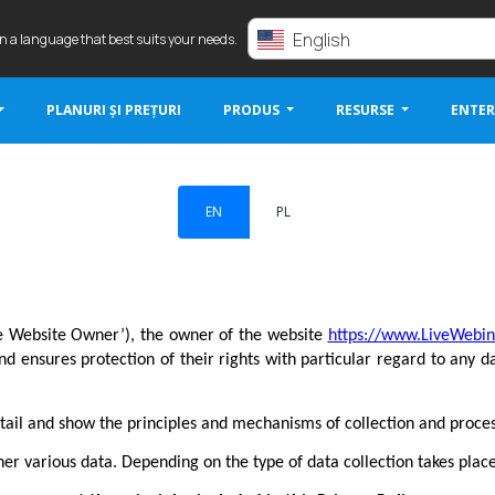
English
in a language that best suits your needs.
PLANURI ȘI PREȚURI
PRODUS
RESURSE
ENTER
EN
PL