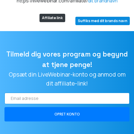
https://livewebinar.com/affiliate/
dit brandnavn
Affiliate link
Suffiks med dit brands navn
Tilmeld dig vores program og begynd
at tjene penge!
Opsæt din LiveWebinar-konto og anmod om
dit affiliate-link!
Email
adresse
OPRET KONTO