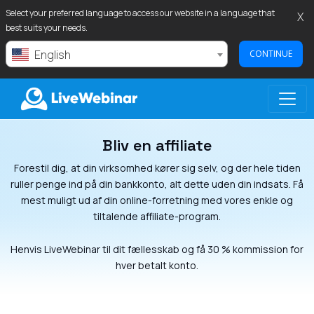
Select your preferred language to access our website in a language that
X
best suits your needs.
English
CONTINUE
Bliv en affiliate
LIVEWEBINAR.COM
Forestil dig, at din virksomhed kører sig selv, og der hele tiden
ruller penge ind på din bankkonto, alt dette uden din indsats. Få
mest muligt ud af din online-forretning med vores enkle og
tiltalende affiliate-program.
Henvis LiveWebinar til dit fællesskab og få 30 % kommission for
hver betalt konto.