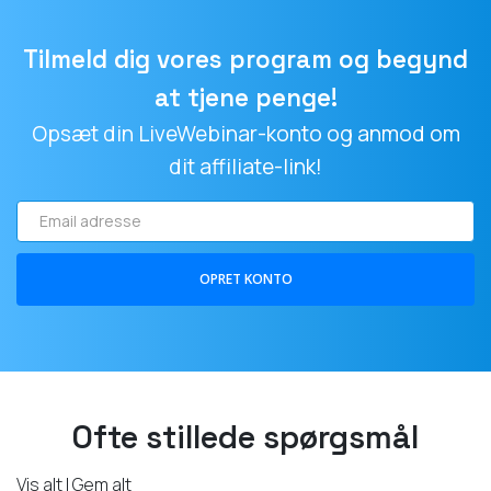
Tilmeld dig vores program og begynd
at tjene penge!
Opsæt din LiveWebinar-konto og anmod om
dit affiliate-link!
Email
adresse
OPRET KONTO
Ofte stillede spørgsmål
Vis alt
|
Gem alt