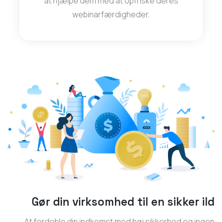
at hjælpe dem med at opfriske deres
webinarfærdigheder.
Gør din virksomhed til en sikker ild
At fordoble din indkomst med høj sikkerhed og ingen