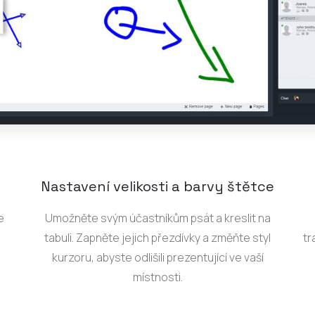
Nastavení velikosti a barvy štětce
e
Umožněte svým účastníkům psát a kreslit na
tabuli. Zapněte jejich přezdívky a změňte styl
tr
kurzoru, abyste odlišili prezentující ve vaší
místnosti.