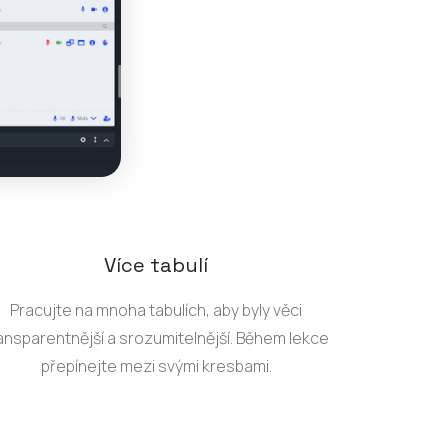
Více tabulí
Pracujte na mnoha tabulích, aby byly věci
ansparentnější a srozumitelnější. Během lekce
přepínejte mezi svými kresbami.