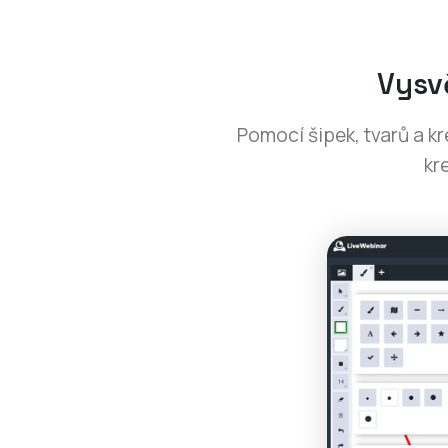
Vysv
Pomocí šipek, tvarů a k
kr