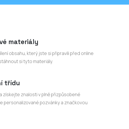
vé materiály
lení obsahu, který jste si připravili před online
táhnout si tyto materiály.
í třídu
 získejte znalosti v plně přizpůsobené
jte personalizované pozvánky a značkovou