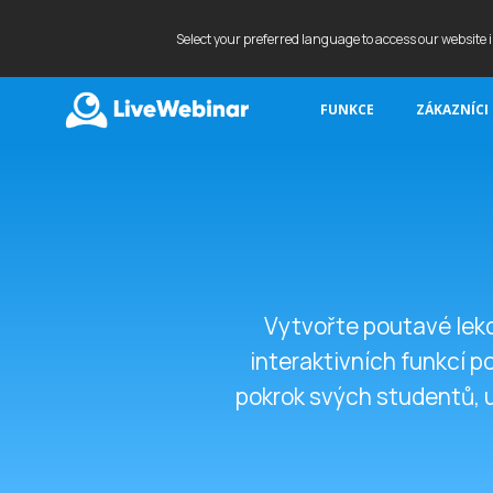
Select your preferred language to access our website 
FUNKCE
ZÁKAZNÍCI
LIVEWEBINAR.COM
Vytvořte poutavé lekc
interaktivních funkcí 
pokrok svých studentů, u