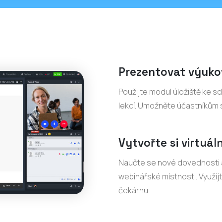
Prezentovat výuko
Použijte modul úložiště ke sdí
lekcí. Umožněte účastníkům s
Vytvořte si virtuáln
Naučte se nové dovednosti a
webinářské místnosti. Využi
čekárnu.