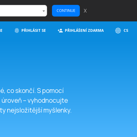
X
CONTINUE
SE
PŘIHLÁSIT SE
PŘIHLÁŠENÍ ZDARMA
CS
é, co skončí. S pomocí
u úroveň – vyhodnocujte
y nejsložitější myšlenky.