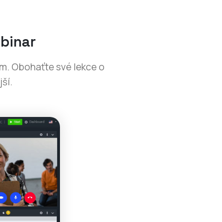
binar
ům. Obohaťte své lekce o
ší.