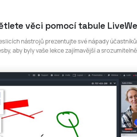
ětlete věci pomocí tabule LiveWe
reslicích nástrojů prezentujte své nápady účastník
esby, aby byly vaše lekce zajímavější a srozumitelněj