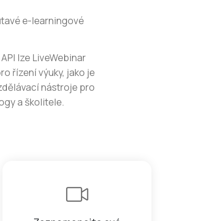
utavé e-learningové
 API lze LiveWebinar
o řízení výuky, jako je
zdělávací nástroje pro
ogy a školitele.