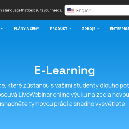
English
in a language that best suits your needs.
PLÁNY A CENY
PRODUKT
ZDROJE
ENTERPRI
E-Learning
e, které zůstanou s vašimi studenty dlouho pot
posouvá LiveWebinar online výuku na zcela novo
snadněte týmovou práci a snadno vysvětlete i t