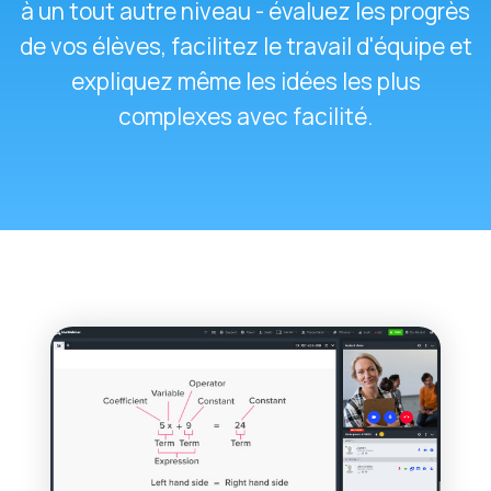
à un tout autre niveau - évaluez les progrès
de vos élèves, facilitez le travail d'équipe et
expliquez même les idées les plus
complexes avec facilité.