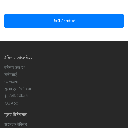
बिक्री से संपर्क करें
वेबिनार सॉफ्टवेयर
वेबिनार क्या है?
विशेषताएँ
उपलब्धता
सुरक्षा एवं गोपनीयता
इंटरोऑपरेबिलिटी
iOS App
मुख्य विशेषताएं
सदाबहार वेबिनार