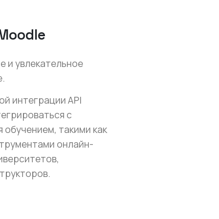
Moodle
е и увлекательное
.
й интеграции API
тегрироваться с
 обучением, такими как
струментами онлайн-
ниверситетов,
трукторов.