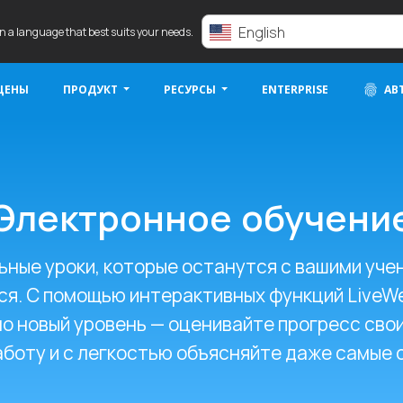
English
in a language that best suits your needs.
ЦЕНЫ
ПРОДУКТ
РЕСУРСЫ
ENTERPRISE
АВ
Электронное обучени
ные уроки, которые останутся с вашими уче
тся. С помощью интерактивных функций LiveW
о новый уровень — оценивайте прогресс свои
боту и с легкостью объясняйте даже самые 