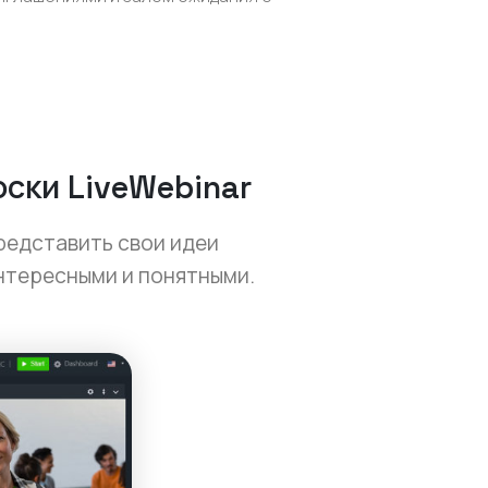
ски LiveWebinar
редставить свои идеи
интересными и понятными.