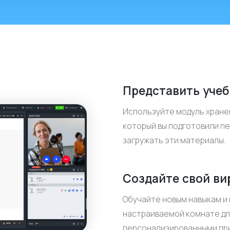
Представить уче
Используйте модуль хране
который вы подготовили п
загружать эти материалы.
Создайте свой ви
Обучайте новым навыкам и
настраиваемой комнате дл
персонализированными при