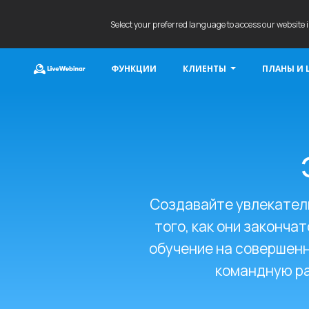
Select your preferred language to access our website 
ФУНКЦИИ
КЛИЕНТЫ
ПЛАНЫ И 
LIVEWEBINAR.COM
Создавайте увлекатель
того, как они законча
обучение на совершенн
командную ра