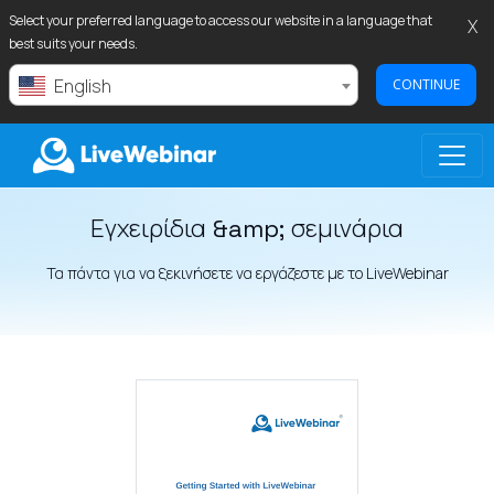
Select your preferred language to access our website in a language that
X
best suits your needs.
English
CONTINUE
Εγχειρίδια &amp; σεμινάρια
LIVEWEBINAR.COM
Τα πάντα για να ξεκινήσετε να εργάζεστε με το LiveWebinar