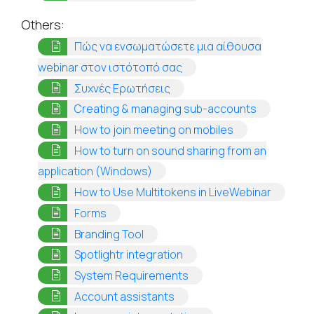
Others:
Πώς να ενσωματώσετε μια αίθουσα
(opens in a new tab)
webinar στον ιστότοπό σας
(opens in a new tab)
Συχνές Ερωτήσεις
(opens in a
Creating & managing sub-accounts
(opens in a new
How to join meeting on mobiles
How to turn on sound sharing from an
(opens in a new tab)
application (Windows)
(opens i
How to Use Multitokens in LiveWebinar
(opens in a new tab)
Forms
(opens in a new tab)
Branding Tool
(opens in a new tab)
Spotlightr integration
(opens in a new tab)
System Requirements
(opens in a new tab)
Account assistants