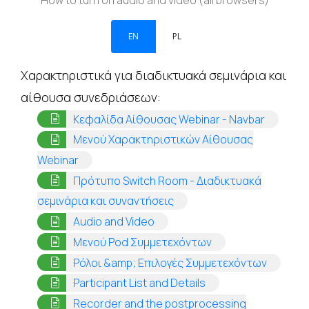
How to turn on audio and video (all browsers)
EN
PL
Χαρακτηριστικά για διαδικτυακά σεμινάρια και
αίθουσα συνεδριάσεων:
(opens i
Κεφαλίδα Αίθουσας Webinar - Navbar
Μενού Χαρακτηριστικών Αίθουσας
(opens in a new tab)
Webinar
Πρότυπο Switch Room - Διαδικτυακά
(opens in a new tab)
σεμινάρια και συναντήσεις
(opens in a new tab)
Audio and Video
(opens in a new tab
Μενού Pod Συμμετεχόντων
(opens i
Ρόλοι &amp; Επιλογές Συμμετεχόντων
(opens in a new tab)
Participant List and Details
Recorder and the postprocessing