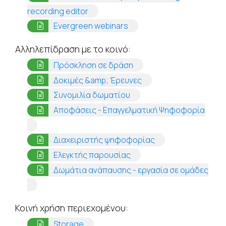
(opens in a new tab)
recording editor
(opens in a new tab)
Evergreen webinars
Αλληλεπίδραση με το κοινό:
(opens in a new tab)
Πρόσκληση σε δράση
(opens in a new tab)
Δοκιμές &amp; Έρευνες
(opens in a new tab)
Συνομιλία δωματίου
Αποφάσεις - Επαγγελματική Ψηφοφορία
(opens in a new tab)
(opens in a new tab
Διαχειριστής ψηφοφορίας
(opens in a new tab)
Ελεγκτής παρουσίας
Δωμάτια ανάπαυσης - εργασία σε ομάδες
(opens in a new tab)
Κοινή χρήση περιεχομένου:
(opens in a new tab)
Storage