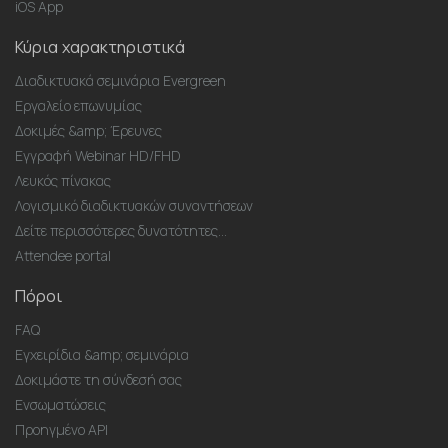
iOS App
Κύρια χαρακτηριστικά
Διαδικτυακά σεμινάρια Evergreen
Εργαλείο επωνυμίας
Δοκιμές &amp; Έρευνες
Εγγραφή Webinar HD/FHD
Λευκός πίνακας
Λογισμικό διαδικτυακών συναντήσεων
Δείτε περισσότερες δυνατότητες...
Attendee portal
Πόροι
FAQ
Εγχειρίδια &amp; σεμινάρια
Δοκιμάστε τη σύνδεσή σας
Ενσωματώσεις
Προηγμένο API