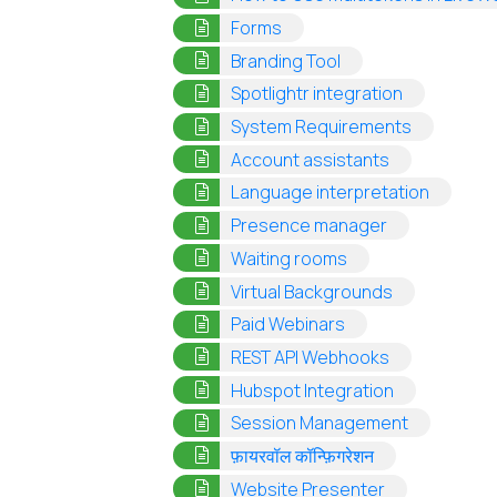
(opens in a new tab)
Forms
(opens in a new tab
Branding Tool
(opens in a
Spotlightr integration
(opens in 
System Requirements
(opens in a n
Account assistants
(opens i
Language interpretation
(opens in a n
Presence manager
(opens in a new ta
Waiting rooms
(opens in a 
Virtual Backgrounds
(opens in a new ta
Paid Webinars
(opens in a n
REST API Webhooks
(opens in a 
Hubspot Integration
(opens in a
Session Management
(opens in a new
फ़ायरवॉल कॉन्फ़िगरेशन
(opens in a n
Website Presenter