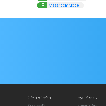
(opens in a new
Classroom Mode
मेल
पता
वेबिनार सॉफ्टवेयर
मुख्य विशेषताएं
वेबिनार क्या है?
सदाबहार वेबिनार