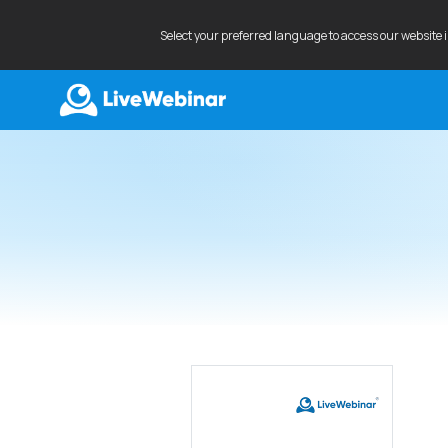
Select your preferred language to access our website 
LIVEWEBINAR.COM