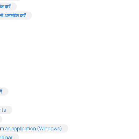
(opens in a new tab)
क करें
(opens in a new tab)
कैसे अनलॉक करें
b)
n a new tab)
w tab)
a new tab)
(opens in a new tab)
ें
new tab)
(opens in a new tab)
nts
opens in a new tab)
(opens in a new tab)
om an application (Windows)
(opens in a new tab)
ebinar