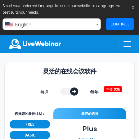
Select your preferred language to access our website in a language that
X
best suits your needs.
English
CONTINUE
LIVEWEBINAR.COM
灵活的在线会议软件
20折优惠
每月
每年
选择您的最佳计划：
最好的选择
FREE
Plus
BASIC