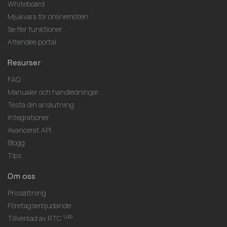
Whiteboard
Mjukvara för onlinemöten
Se fler funktioner...
Attendee portal
Resurser
FAQ
Manualer och handledningar
Testa din anslutning
Integrationer
Avancerat API
Blogg
Tips
Om oss
Prissättning
Företagserbjudande
Lab
Tillverkad av RTC