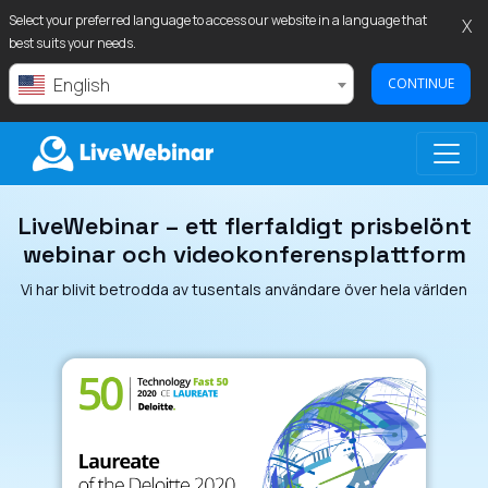
Select your preferred language to access our website in a language that
X
best suits your needs.
English
CONTINUE
LiveWebinar – ett flerfaldigt prisbelönt
LIVEWEBINAR.COM
webinar och videokonferensplattform
Vi har blivit betrodda av tusentals användare över hela världen