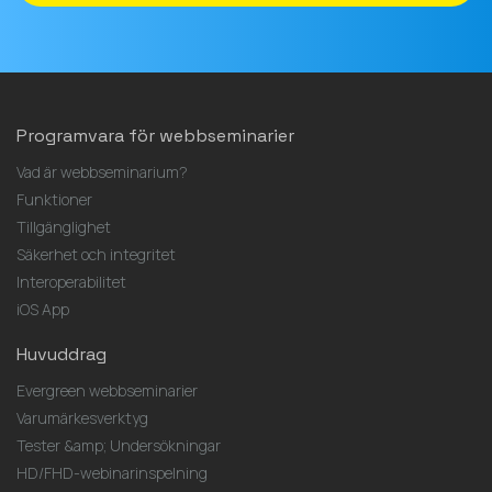
Programvara för webbseminarier
Vad är webbseminarium?
Funktioner
Tillgänglighet
Säkerhet och integritet
Interoperabilitet
iOS App
Huvuddrag
Evergreen webbseminarier
Varumärkesverktyg
Tester &amp; Undersökningar
HD/FHD-webinarinspelning