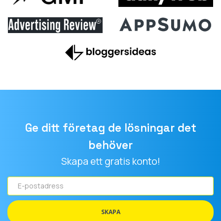
Ge ditt företag de lösningar det
behöver
Skapa ett gratis konto!
E-
postadress
SKAPA