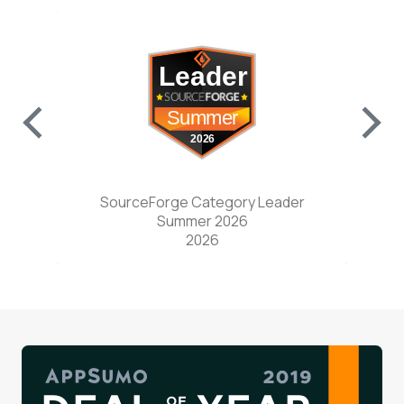
w tab)
(opens in a new tab)
SourceForge Category Leader
Sou
Summer 2026
9
2026