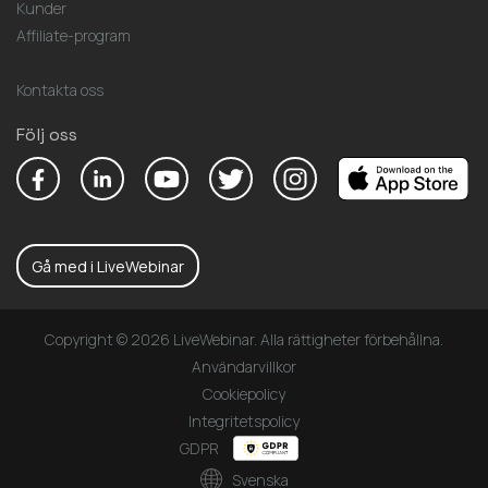
Kunder
Affiliate-program
Kontakta oss
Följ oss
Gå med i LiveWebinar
Copyright © 2026 LiveWebinar. Alla rättigheter förbehållna.
Användarvillkor
Cookiepolicy
Integritetspolicy
GDPR
Svenska