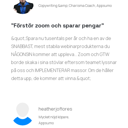
Copywriting &amp; Charisma Coach, Appsumo
"Förstör zoom och sparar pengar"
&quot;Spara nu tusentals per år och ha en av de
SNABBAST, mest stabila webinarprodukterna du
NÅGONSIN kommer att uppleva... Zoom och GTW
borde skaka i sina stövlar eftersom teamet lyssnar
på oss och IMPLEMENTERAR massor. Om de håller
detta upp, de kommer att vinna.&quot;
heatherjoflores
Mycket nöjd köpare,
Appsumo