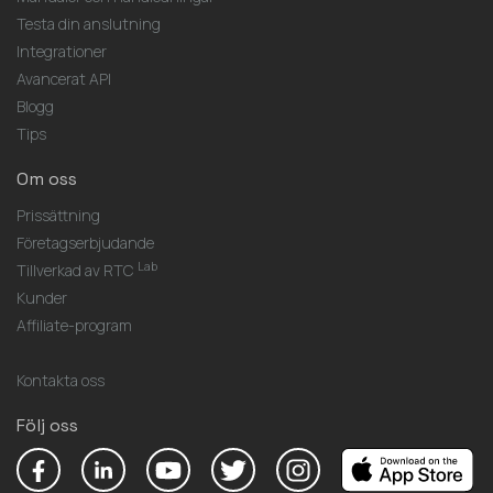
Testa din anslutning
Integrationer
Avancerat API
Blogg
Tips
Om oss
Prissättning
Företagserbjudande
Lab
Tillverkad av RTC
Kunder
Affiliate-program
Kontakta oss
Följ oss