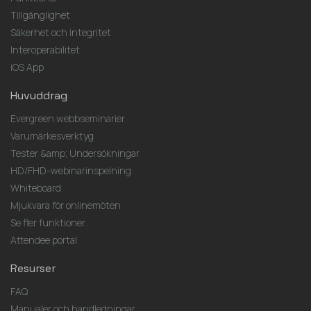
Tillgänglighet
Säkerhet och integritet
Interoperabilitet
iOS App
Huvuddrag
Evergreen webbseminarier
Varumärkesverktyg
Tester &amp; Undersökningar
HD/FHD-webinarinspelning
Whiteboard
Mjukvara för onlinemöten
Se fler funktioner...
Attendee portal
Resurser
FAQ
Manualer och handledningar