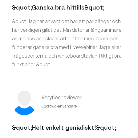
&quot;Ganska bra hittills&quot;
&quot;Jag har använt det här ett par gånger och
har verkligen gillat det. Min dator är långsammare
än melass och släpar alltid efter med zoom men
fungerar ganska bra med LiveWebinar. Jag älskar
frågesporterna och whiteboardtavlan. Riktigt bra
funktioner.&quot;
Veryfied reviewer
G2crowd-användare
&quot;Helt enkelt genialiskt!&quot;