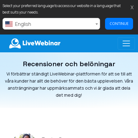
Select your preferred language to access our website in a language that
X
best suits your needs.
English
CONTINUE
Recensioner och belöningar
LIVEWEBINAR.COM
Vi förbättrar ständigt LiveWebinar-plattformen för att se till att
våra kunder har allt de behöver för den bästa upplevelsen. Våra
ansträngningar har uppmärksammats och vi är glada att dela
det med dig!