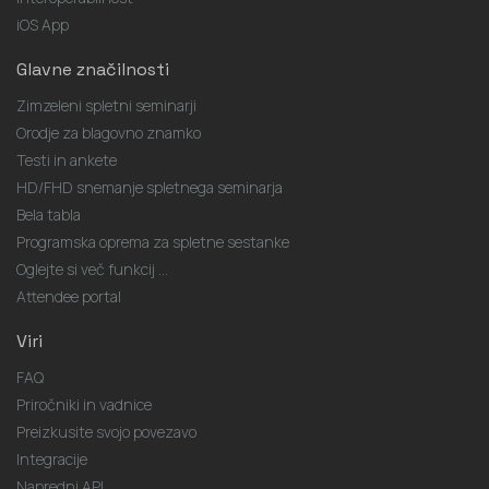
iOS App
Glavne značilnosti
Zimzeleni spletni seminarji
Orodje za blagovno znamko
Testi in ankete
HD/FHD snemanje spletnega seminarja
Bela tabla
Programska oprema za spletne sestanke
Oglejte si več funkcij ...
Attendee portal
Viri
FAQ
Priročniki in vadnice
Preizkusite svojo povezavo
Integracije
Napredni API