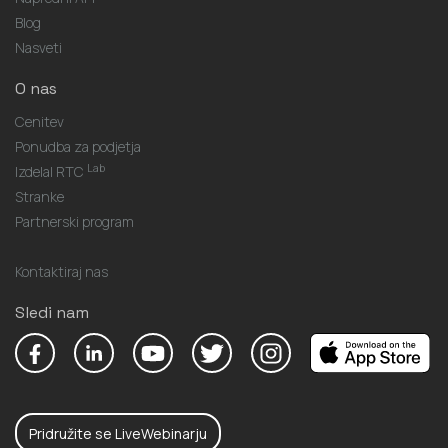
Blog
Nasveti
O nas
Cenitev
Ponudba za podjetja
Lab
Izdelal RTC
Stranke
Partnerski program
Kontaktiraj nas
Sledi nam
Pridružite se LiveWebinarju