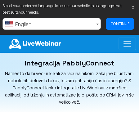
Select your preferred language to access our website in a language that
X
best suits your needs.
English
CONTINUE
Integracija PabblyConnect
LIVEWEBINAR.COM
Namesto da bi več ur klikali za računalnikom, zakaj ne bi ustvarili
nebolečih delovnih tokov, ki vam prihranijo čas in energijo? S
PabblyConnect lahko integrirate LiveWebinar z množico
aplikacij, od trženja in avtomatizacije e-pošte do CRM-jev in še
veliko več.