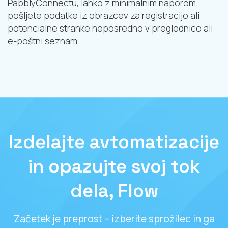
PabblyConnectu, lahko z minimalnim naporom
pošljete podatke iz obrazcev za registracijo ali
potencialne stranke neposredno v preglednico ali
e-poštni seznam.
Izdelajte avtomatizacije
in opazujte svoj tok
dela, Flow
Začetek je preprost – izberite sprožilec in ga