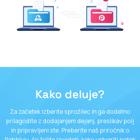
Kako deluje?
Za začetek izberite sprožilec in ga dodatno
prilagodite z dodajanjem dejanj, preslikav polj
in pripravljeni ste. Preberite naš priročnik o
Pabblyju, če želite izvedeti, kako ustvariti potek