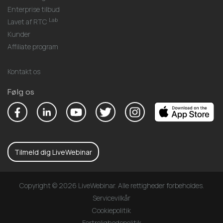
Enterprise tilbud
Lab
Lavet af RTC
Kunder
Affiliate program
Kontakt os
Følg os
Tilmeld dig LiveWebinar
Copyright © 2026 LiveWebinar. Alle rettigheder forbeholdes.
Servicevilkår
Cookiepolitik
Fortrolighedspolitik