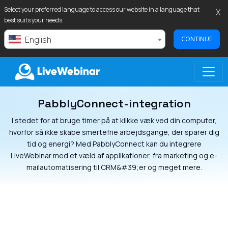
Select your preferred language to access our website in a language that
X
best suits your needs.
English
CONTINUE
PabblyConnect-integration
LIVEWEBINAR.COM
I stedet for at bruge timer på at klikke væk ved din computer,
hvorfor så ikke skabe smertefrie arbejdsgange, der sparer dig
tid og energi? Med PabblyConnect kan du integrere
LiveWebinar med et væld af applikationer, fra marketing og e-
mailautomatisering til CRM&#39;er og meget mere.