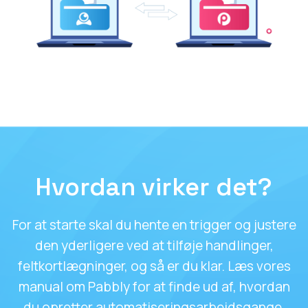
Hvordan virker det?
For at starte skal du hente en trigger og justere
den yderligere ved at tilføje handlinger,
feltkortlægninger, og så er du klar. Læs vores
manual om Pabbly for at finde ud af, hvordan
du opretter automatiseringsarbejdsgange.