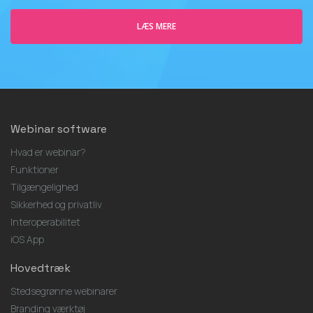
LÆS MERE
Webinar software
Hvad er webinar?
Funktioner
Tilgængelighed
Sikkerhed og privatliv
Interoperabilitet
iOS App
Hovedtræk
Stedsegrønne webinarer
Branding værktøj