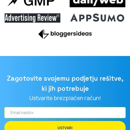
Zagotovite svojemu podjetju rešitve,
ki jih potrebuje
Ustvarite brezplačen račun!
Email
naslov
USTVARI