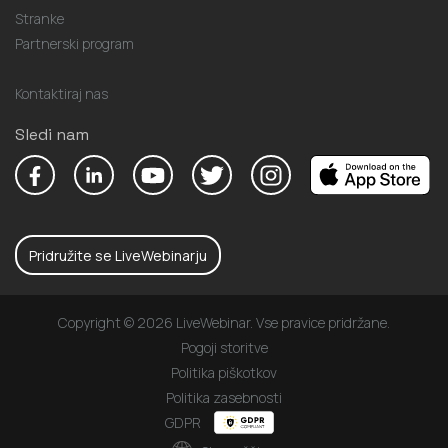
Stranke
Partnerski program
Kontaktiraj nas
Sledi nam
Pridružite se LiveWebinarju
Copyright © 2026 LiveWebinar. Vse pravice pridržane.
Pogoji storitve
Politika piškotkov
Politika zasebnosti
GDPR