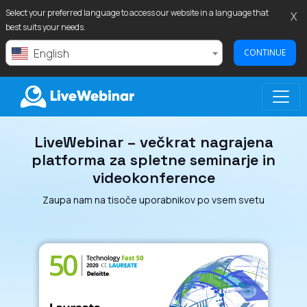
Select your preferred language to access our website in a language that
X
best suits your needs.
English
CONTINUE
LiveWebinar – večkrat nagrajena
LIVEWEBINAR.COM
platforma za spletne seminarje in
videokonference
Zaupa nam na tisoče uporabnikov po vsem svetu