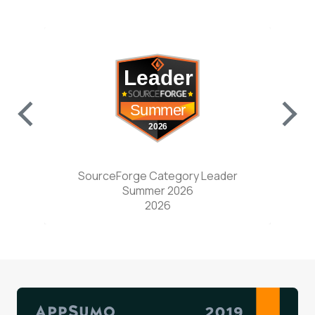
w tab)
(opens in a new tab)
SourceForge Category Leader
Sou
Summer 2026
9
2026