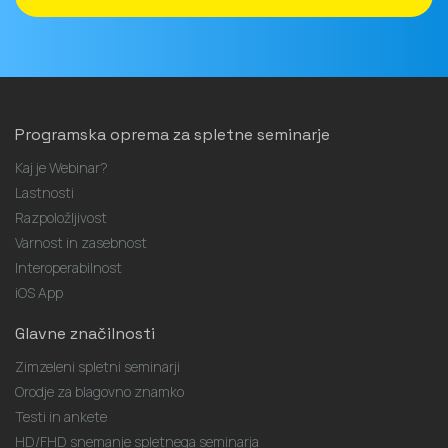
Programska oprema za spletne seminarje
Kaj je Webinar?
Lastnosti
Razpoložljivost
Varnost in zasebnost
Interoperabilnost
iOS App
Glavne značilnosti
Zimzeleni spletni seminarji
Orodje za blagovno znamko
Testi in ankete
HD/FHD snemanje spletnega seminarja