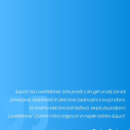
&quot;Na LiveWebinar smo prešli z drugih orodij zaradi
povezave, stabilnosti in zelo smo zadovoljni s svojo izbiro.
Ko imamo kakršno koli težavo, ekipa za podporo
LiveWebinar izjemno hitro odgovori in najde rešitev.&quot;