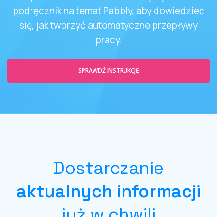
podręcznik na temat Pabbly, aby dowiedzieć
się, jak tworzyć automatyczne przepływy
pracy.
SPRAWDŹ INSTRUKCJĘ
Dostarczanie
aktualnych informacji
już w chwili