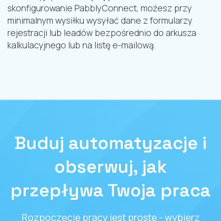
skonfigurowanie PabblyConnect, możesz przy
minimalnym wysiłku wysyłać dane z formularzy
rejestracji lub leadów bezpośrednio do arkusza
kalkulacyjnego lub na listę e-mailową.
Buduj automatyzacje i
obserwuj, jak
przepływa Twoja praca
Rozpoczęcie pracy jest proste - wybierz