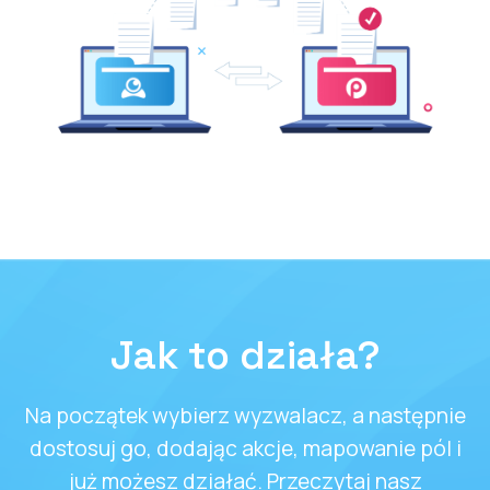
Jak to działa?
Na początek wybierz wyzwalacz, a następnie
dostosuj go, dodając akcje, mapowanie pól i
już możesz działać. Przeczytaj nasz