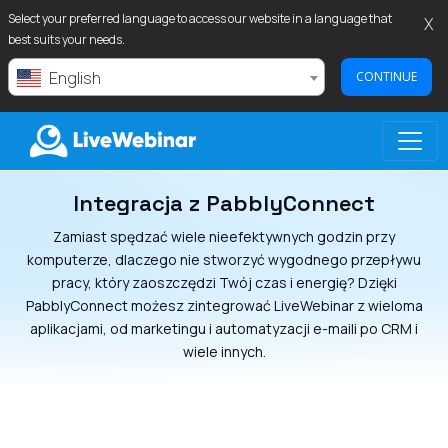
Select your preferred language to access our website in a language that
X
best suits your needs.
English
CONTINUE
Integracja z PabblyConnect
LIVEWEBINAR.COM
Zamiast spędzać wiele nieefektywnych godzin przy
komputerze, dlaczego nie stworzyć wygodnego przepływu
pracy, który zaoszczędzi Twój czas i energię? Dzięki
PabblyConnect możesz zintegrować LiveWebinar z wieloma
aplikacjami, od marketingu i automatyzacji e-maili po CRM i
wiele innych.