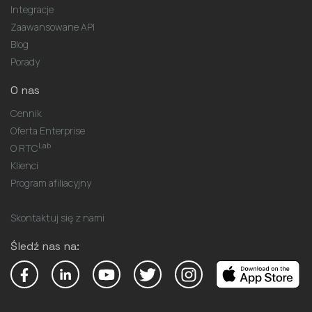
Integracje
Zaawansowane API
Blog
Porady
O nas
Cennik
Oferta Enterprise
Lab
O RTC
Klienci
Program afiliacyjny
Skontaktuj się z nami
Śledź nas na: