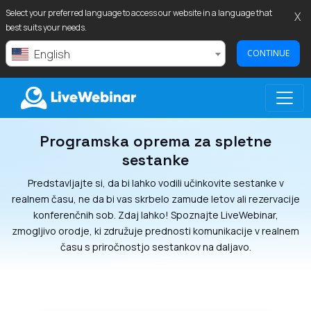
Select your preferred language to access our website in a language that
X
best suits your needs.
English
CONTINUE
Programska oprema za spletne
LIVEWEBINAR.COM
sestanke
Predstavljajte si, da bi lahko vodili učinkovite sestanke v
realnem času, ne da bi vas skrbelo zamude letov ali rezervacije
konferenčnih sob. Zdaj lahko! Spoznajte LiveWebinar,
zmogljivo orodje, ki združuje prednosti komunikacije v realnem
času s priročnostjo sestankov na daljavo.