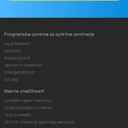
Programska oprema za spletne seminarje
Kaj je Webinar?
Lastnosti
Razpoložljivost
Varnost in zasebnost
Interoperabilnost
iOS App
Glavne značilnosti
Zimzeleni spletni seminarji
Orodje za blagovno znamko
Testi in ankete
HD/FHD snemanje spletnega seminarja