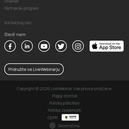
Stranke
Partnerski program
Kontaktiraj nas
Sledi nam
Pridružite se LiveWebinarju
Copyright © 2026 LiveWebinar. Vse pravice pridržane.
Pogoji storitve
Politika piškotkov
Politika zasebnosti
GDPR
Slovenščina