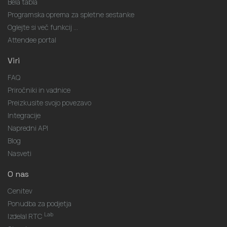
Bela tabla
Programska oprema za spletne sestanke
Oglejte si več funkcij ...
Attendee portal
Viri
FAQ
Priročniki in vadnice
Preizkusite svojo povezavo
Integracije
Napredni API
Blog
Nasveti
O nas
Cenitev
Ponudba za podjetja
Lab
Izdelal RTC