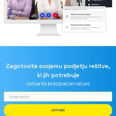
Zagotovite svojemu podjetju rešitve,
ki jih potrebuje
Ustvarite brezplačen račun!
Email
naslov
USTVARI