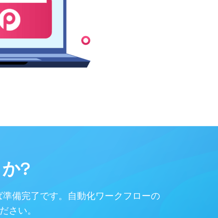
か?
ば準備完了です。自動化ワークフローの
ください。