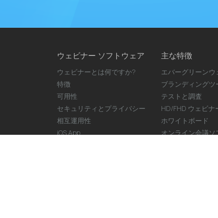
ウェビナー ソフトウェア
主な特徴
ウェビナーとは何ですか?
エバーグリーンウ
特徴
ブランディングツ
可用性
テストと調査
セキュリティとプライバシー
HD/FHD ウェビ
相互運用性
ホワイトボード
iOS App
オンライン会議ソ
さらに機能を表示..
Attendee portal
Copyright © 2026 LiveWebinar. 無断転載を禁じます。