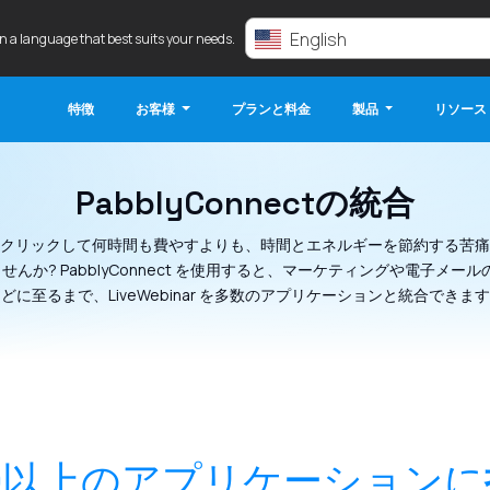
English
in a language that best suits your needs.
特徴
お客様
プランと料金
製品
リソース
PabblyConnectの統合
クリックして何時間も費やすよりも、時間とエネルギーを節約する苦痛
んか? PabblyConnect を使用すると、マーケティングや電子メール
どに至るまで、LiveWebinar を多数のアプリケーションと統合できま
0
以上のアプリケーションに