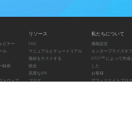
リソース
私たちについて
ェビナー
FAQ
価格設定
ール
マニュアルとチュートリアル
エンタープライズオ
Lab
接続をテストする
RTC
によって作成
ナー録画
統合
した
高度なAPI
お客様
フトウェア
ブログ
アフィリエイトプロ
.
チップ
お問い合わせ
利用規約
クッキーポリシー
プライバシーポリ
GDPR