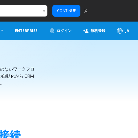
X
CONTINUE
ENTERPRISE
ログイン
無料登録
JA
のないワークフロ
の自動化から CRM
す。
接続