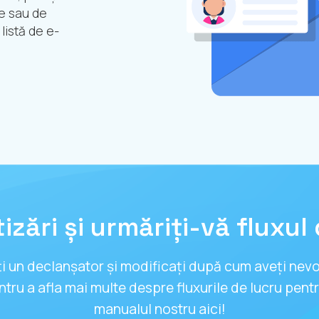
re sau de
listă de e-
zări și urmăriți-vă fluxul 
ți un declanșator și modificați după cum aveți nev
ru a afla mai multe despre fluxurile de lucru pentr
manualul nostru aici!