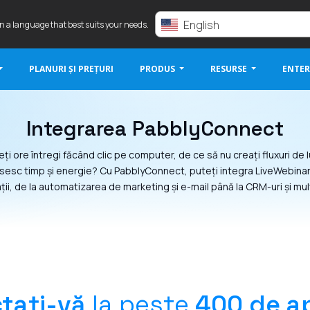
English
in a language that best suits your needs.
PLANURI ȘI PREȚURI
PRODUS
RESURSE
ENTER
Integrarea PabblyConnect
eți ore întregi făcând clic pe computer, de ce să nu creați fluxuri de 
esc timp și energie? Cu PabblyConnect, puteți integra LiveWebinar
ții, de la automatizarea de marketing și e-mail până la CRM-uri și mul
tați-vă
la peste
400 de ap