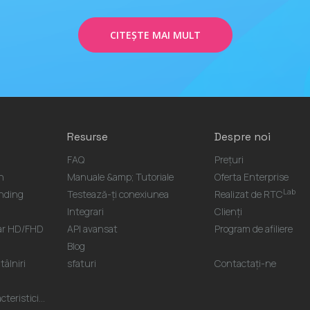
CITEŞTE MAI MULT
Resurse
Despre noi
FAQ
Prețuri
n
Manuale &amp; Tutoriale
Oferta Enterprise
Lab
nding
Testează-ți conexiunea
Realizat de RTC
Integrari
Clienți
nar HD/FHD
API avansat
Program de afiliere
Blog
âlniri
sfaturi
Contactaţi-ne
teristici...