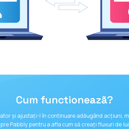
Cum functioneazã?
tor și ajustați-l în continuare adăugând acțiuni, m
re Pabbly pentru a afla cum să creați fluxuri de l