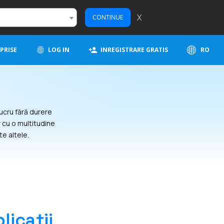
X
CONTINUE
PRISE
LOG IN
INREGISTRARE GRATIS
RO
lucru fără durere
 cu o multitudine
te altele.
licații