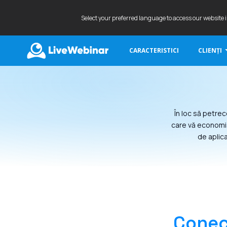
Select your preferred language to access our website 
CARACTERISTICI
CLIENȚI
LIVEWEBINAR.COM
În loc să petrec
care vă economis
de aplica
Conec