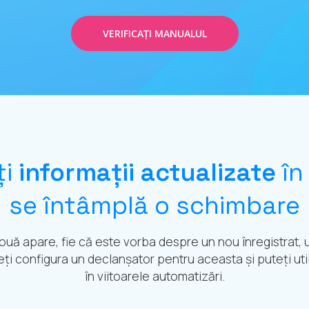
VERIFICAȚI MANUALUL
ți
informații actualizate
în
se întâmplă o schimbare
ouă apare, fie că este vorba despre un nou înregistrat, 
i configura un declanșator pentru aceasta și puteți util
în viitoarele automatizări.