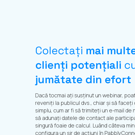
Colectați
mai mult
clienți potențiali
c
jumătate din efort
Dacă tocmai ați susținut un webinar, poate 
reveniți la publicul dvs., chiar și să faceț
simplu, cum ar fi să trimiteți un e-mail de
să adunați datele de contact ale participa
singură foaie de calcul. Luând câteva mi
configura un șir de acțiuni în PabblyConn