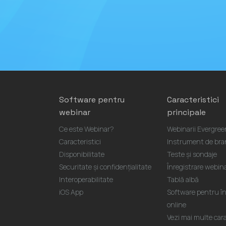
Software pentru
Caracteristici
webinar
principale
Ce este Webinar?
Webinarii Evergree
Caracteristici
Instrument de bra
Disponibilitate
Teste și sondaje
Securitate și confidențialitate
Înregistrare webi
Interoperabilitate
Tablă albă
iOS App
Software pentru înt
online
Vezi mai multe carac