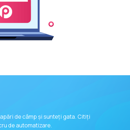
apări de câmp și sunteți gata. Citiți
ucru de automatizare.