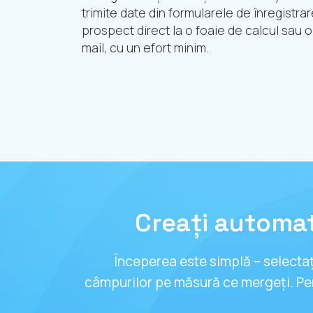
trimite date din formularele de înregistra
prospect direct la o foaie de calcul sau o 
mail, cu un efort minim.
Creați automati
Începerea este simplă – selecta
câmpurilor pe măsură ce mergeți. Pent