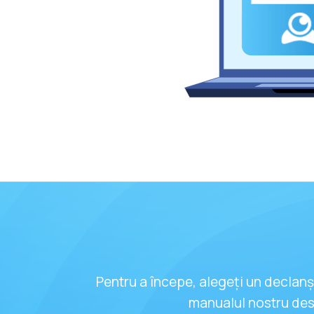
Pentru a începe, alegeți un declanșa
manualul nostru desp