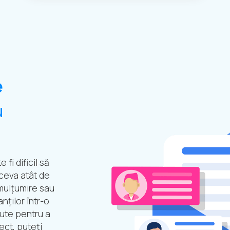
e
u
fi dificil să
i ceva atât de
 mulțumire sau
nților într-o
nute pentru a
ect, puteți