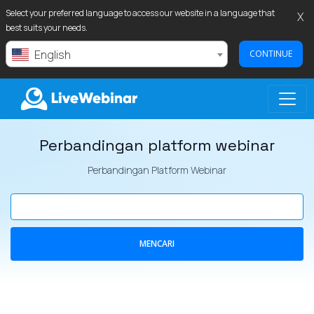
Select your preferred language to access our website in a language that
X
best suits your needs.
English
CONTINUE
Perbandingan platform webinar
LIVEWEBINAR.COM
Perbandingan Platform Webinar
MENCARI