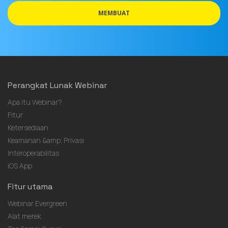
MEMBUAT
Perangkat Lunak Webinar
Apa itu Webinar?
Fitur
Ketersediaan
Keamanan &amp; Privasi
Interoperabilitas
iOS App
Fitur utama
Webinar Evergreen
Alat merek