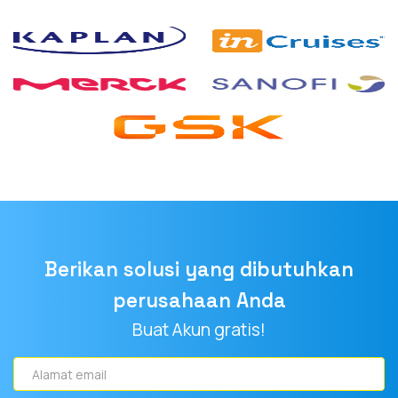
Berikan solusi yang dibutuhkan
perusahaan Anda
Buat Akun gratis!
Alamat
email