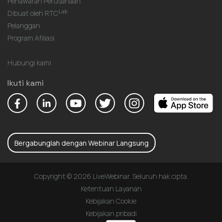
Penawaran Perusahaan
Lab
Dibuat oleh RTC
Pelanggan
Program Afiliasi
Hubungi kami
Ikuti kami
Bergabunglah dengan Webinar Langsung
Copyright © 2026 LiveWebinar. Seluruh hak cipta.
Ketentuan Layanan
Kebijakan Cookie
Kebijakan pribadi