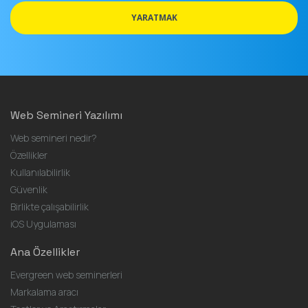
adresi
YARATMAK
Web Semineri Yazılımı
Web semineri nedir?
Özellikler
Kullanılabilirlik
Güvenlik
Birlikte çalışabilirlik
iOS Uygulaması
Ana Özellikler
Evergreen web seminerleri
Markalama aracı