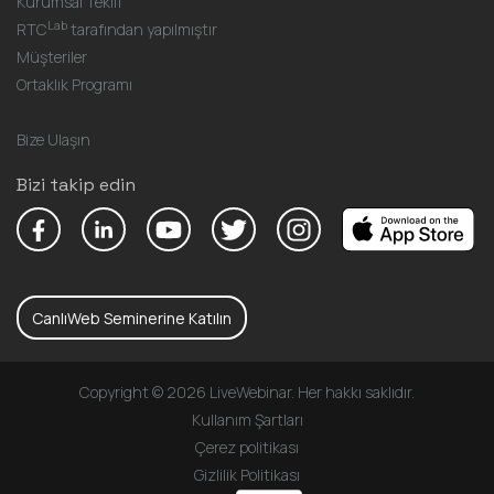
Kurumsal Teklif
Lab
RTC
tarafından yapılmıştır
Müşteriler
Ortaklık Programı
Bize Ulaşın
Bizi takip edin
CanlıWeb Seminerine Katılın
Copyright © 2026 LiveWebinar. Her hakkı saklıdır.
Kullanım Şartları
Çerez politikası
Gizlilik Politikası