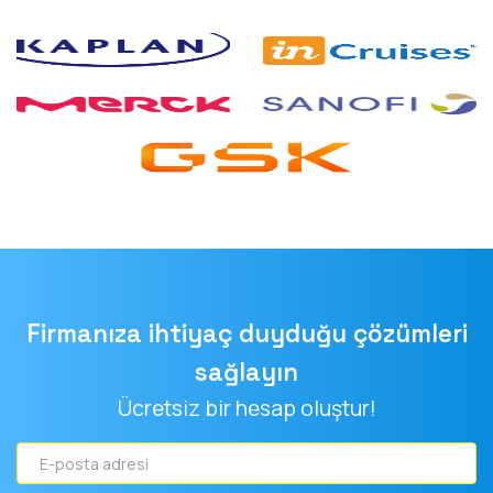
Firmanıza ihtiyaç duyduğu çözümleri
sağlayın
Ücretsiz bir hesap oluştur!
E-
posta