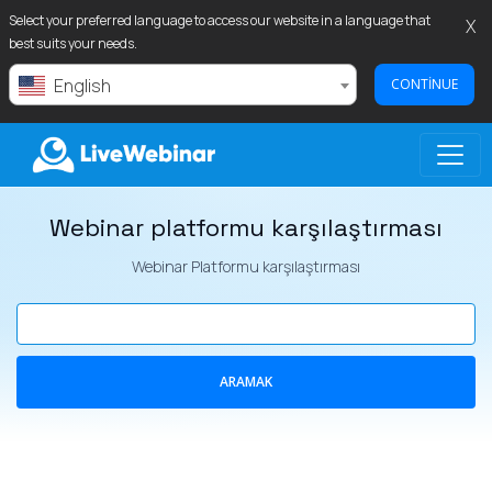
Select your preferred language to access our website in a language that
X
best suits your needs.
English
CONTINUE
Webinar platformu karşılaştırması
LIVEWEBINAR.COM
Webinar Platformu karşılaştırması
ARAMAK