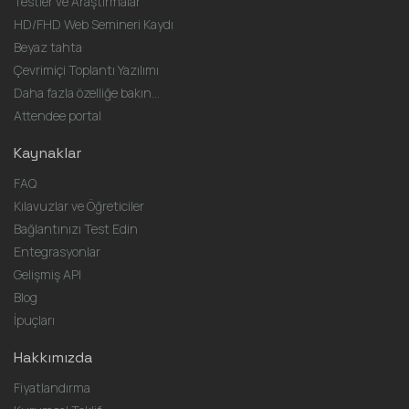
Testler ve Araştırmalar
HD/FHD Web Semineri Kaydı
Beyaz tahta
Çevrimiçi Toplantı Yazılımı
Daha fazla özelliğe bakın...
Attendee portal
Kaynaklar
FAQ
Kılavuzlar ve Öğreticiler
Bağlantınızı Test Edin
Entegrasyonlar
Gelişmiş API
Blog
İpuçları
Hakkımızda
Fiyatlandırma