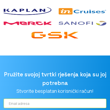
Pružite svojoj tvrtki rješenja koja su joj
potrebna
Stvorite besplatan korisnički račun!
Email
adresa