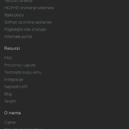
Testovi i ankete
HD/FHD snimanje webinara
Bijela ploča
Softver za online sastanke
Pogledajte više značajki...
Attendee portal
Resursi
FAQ
Priručnici i upute
Testirajte svoju vezu
Integracije
Napredni API
Blog
Savjeti
O nama
Cijene