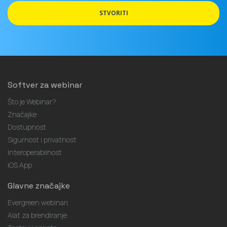
STVORITI
Softver za webinar
Što je Webinar?
Značajke
Dostupnost
Sigurnost i privatnost
Interoperabilnost
iOS App
Glavne značajke
Evergreen webinari
Alat za brendiranje