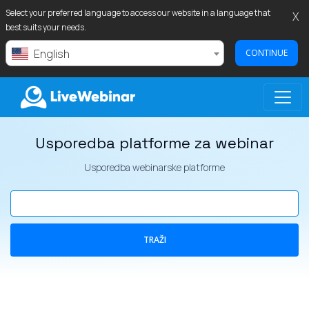
Select your preferred language to access our website in a language that
X
best suits your needs.
English
CONTINUE
Usporedba platforme za webinar
LIVEWEBINAR.COM
Usporedba webinarske platforme
TRAŽI