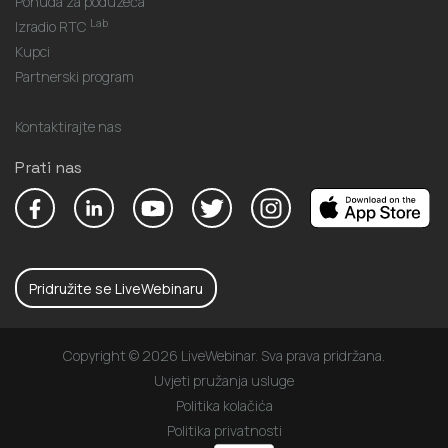
Ponuda za poduzeća
Lab
Izradio RTC
Kupci
Partnerski program
Kontaktirajte nas
Prati nas
Pridružite se LiveWebinaru
Copyright © 2026 LiveWebinar. Sva prava pridržana.
Uvjeti pružanja usluge
Politika kolačića
Politika privatnosti