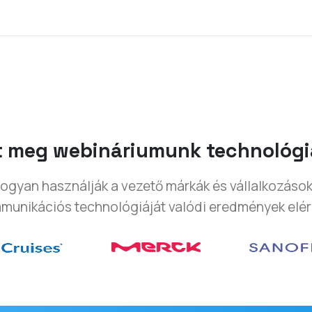
tt meg webináriumunk technológ
ogyan használják a vezető márkák és vállalkozáso
mmunikációs technológiáját valódi eredmények elé