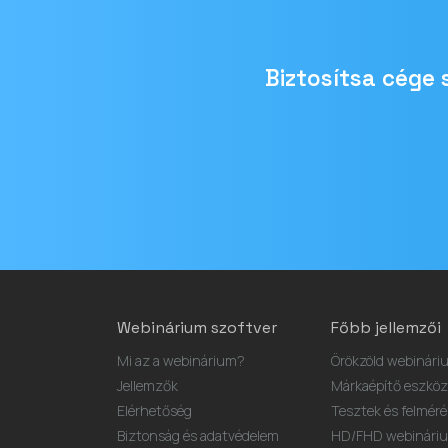
Biztosítsa cége
Email
cím
Webinárium szoftver
Főbb jellemzői
Mi az a webinárium?
Örökzöld webinári
Jellemzők
Márkaépítő eszköz
Elérhetőség
Tesztek és felmér
Biztonság és adatvédelem
HD/FHD webinárium