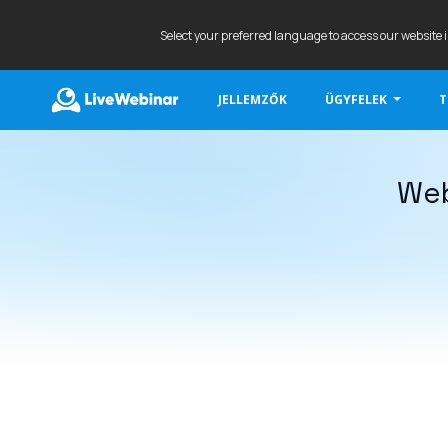
Select your preferred language to access our website 
JELLEMZŐK
ÜGYFELEK
T
LIVEWEBINAR.COM
Web