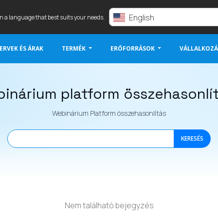
English
in a language that best suits your needs.
ERVEK ÉS ÁRAK
TERMÉK
ERŐFORRÁSOK
VÁLLALKOZÁ
inárium platform összehasonlí
Webinárium Platform összehasonlítás
KERESÉS
Nem található bejegyzés