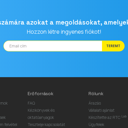
 számára azokat a megoldásokat, amelye
Hozzon létre ingyenes fiókot!
TEREMT
Erőforrások
Rólunk
umok
FAQ
Árazás
Kézikönyvek és
Vállalati ajánlat
Lab
ések
oktatóanyagok
Készítette az RTC
 felvétel
Tesztelje kapcsolatát
Ügyfelek