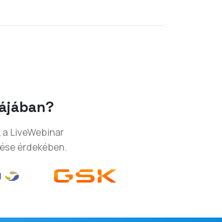
iájában?
k a LiveWebinar
rése érdekében.