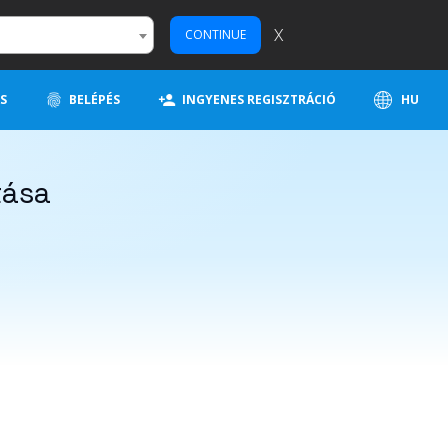
X
CONTINUE
S
BELÉPÉS
INGYENES REGISZTRÁCIÓ
HU
tása