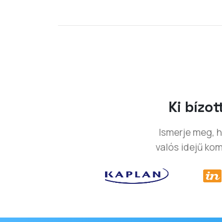
Ki bízo
Ismerje meg, h
valós idejű ko