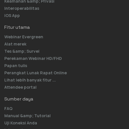
Keamanan &amp; Privasi
Interoperabilitas
iOS App
Fitur utama
Webinar Evergreen
Alat merek
Tes &amp; Survei
Perekaman Webinar HD/FHD
Papan tulis
Perangkat Lunak Rapat Online
Lihat lebih banyak fitur ...
Attendee portal
Sumber daya
FAQ
Manual &amp; Tutorial
Uji Koneksi Anda