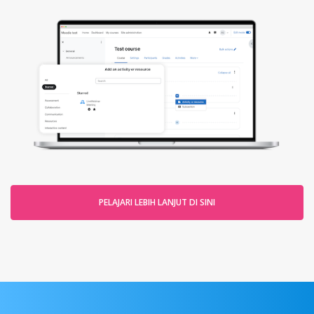
PELAJARI LEBIH LANJUT DI SINI