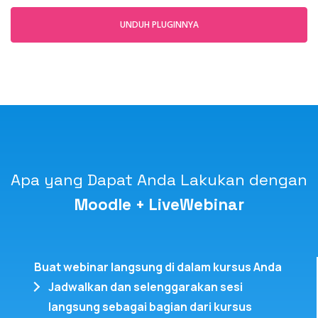
UNDUH PLUGINNYA
Apa yang Dapat Anda Lakukan dengan
Moodle + LiveWebinar
Buat webinar langsung di dalam kursus Anda
Jadwalkan dan selenggarakan sesi
langsung sebagai bagian dari kursus