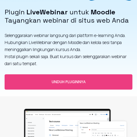
Plugin
LiveWebinar
untuk
Moodle
Tayangkan webinar di situs web Anda
Selenggarakan webinar langsung dari platform e-learning Anda.
Hubungkan LiveWebinar dengan Moodle dan kelola sesi tanpa
meninggalkan lingkungan kursus Anda.
Instal plugin sekali saja. Buat kursus dan selenggarakan webinar
dari satu tempat.
UNDUH PLUGINNYA