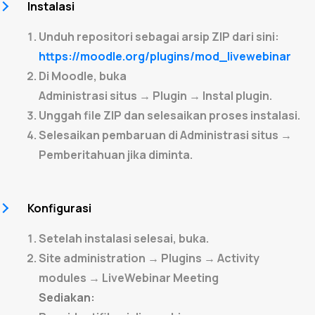
Instalasi
Unduh repositori sebagai arsip ZIP dari sini:
https://moodle.org/plugins/mod_livewebinar
Di Moodle, buka
Administrasi situs → Plugin → Instal plugin.
Unggah file ZIP dan selesaikan proses instalasi.
Selesaikan pembaruan di
Administrasi situs →
Pemberitahuan
jika diminta.
Konfigurasi
Setelah instalasi selesai, buka.
Site administration → Plugins → Activity
modules → LiveWebinar Meeting
Sediakan: