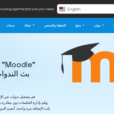
English
in a language that best suits your needs.
موارد
منتج
الخطط والتسعير
عملاء
سمات
إضافة "LiveWebinar" إلى "Moodle"
بث الندوا
قم بتشغيل ندوات عبر الإ
LiveWebinar بمنصة Moodle وقم بإدارة الجلسات دون مغادرة بيئة الدورة التدريبية الخاصة بك.
ثبّت الإضافة مرة واحدة. أنشئ الدورات التدريبية واستضف الندوات عبر الإنترنت من مكان واحد.