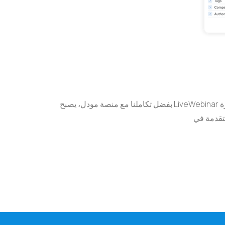
بفضل تكاملنا مع منصة مودل، يصبح LiveWebinar جزءًا لا يتجزأ من نظام إدارة التعلم الخاص بك. يمكنك تنظيم دروس مباشرة، وجلسات تدريبية، وندوات عبر الإنترنت دون مغادرة