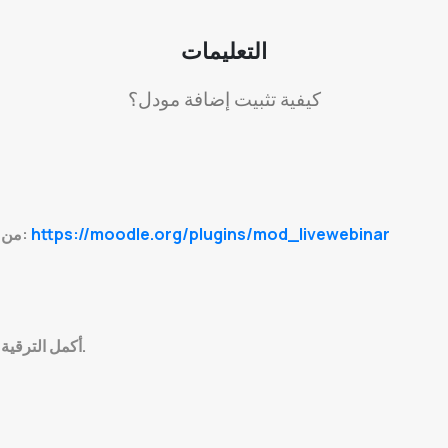
التعليمات
كيفية تثبيت إضافة مودل؟
https://moodle.org/plugins/mod_livewebinar
قم بتنزيل المستودع كملف مضغوط (ZIP) من هنا:
إذا طُلب منك ذلك.
أكمل الترقية