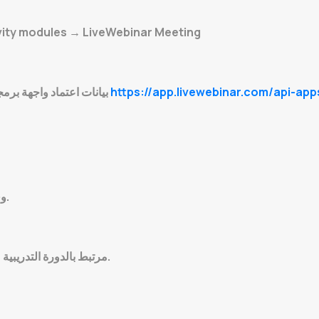
ivity modules → LiveWebinar Meeting
https://app.livewebinar.com/api-app
(معرف العميل وسر العميل) من
بيانات اعتماد واجهة برم
افتح دورة Moodle وقم بتشغيل خاصية التحرير.
قم بتهيئة الاجتماع لإنشاء حدث LiveWebinar مرتبط بالدورة التدريبية.