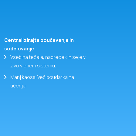
Centralizirajte poučevanje in
sodelovanje
Vsebina tečaja, napredek in seje v
živo v enem sistemu.
Manj kaosa. Več poudarka na
učenju.