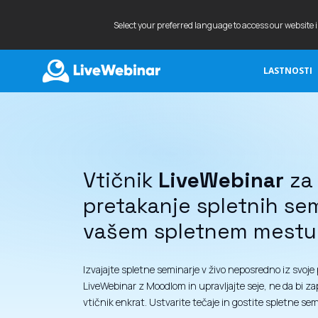
Select your preferred language to access our website 
LASTNOSTI
LIVEWEBINAR.COM
Vtičnik
LiveWebinar
z
pretakanje spletnih se
vašem spletnem mestu
Izvajajte spletne seminarje v živo neposredno iz svoje
LiveWebinar z Moodlom in upravljajte seje, ne da bi zap
vtičnik enkrat. Ustvarite tečaje in gostite spletne se