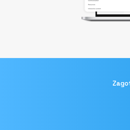
Zagot
Email
naslov