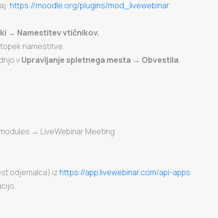
aj:
https://moodle.org/plugins/mod_livewebinar
ki → Namestitev vtičnikov.
stopek namestitve.
dnjo v
Upravljanje spletnega mesta → Obvestila
.
ty modules → LiveWebinar Meeting
ost odjemalca) iz
https://app.livewebinar.com/api-apps
cijo.