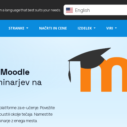
English
in a language that best suits your needs.
STRANKE
NAČRTI IN CENE
IZDELEK
VIRI
a
Moodle
minarjev na
 platforme za e-učenje. Povežite
ustili okolje tečaja. Namestite
minarje z enega mesta.