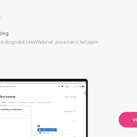
.
ting
.
rite dogodek LiveWebinar, povezan s tečajem.
V