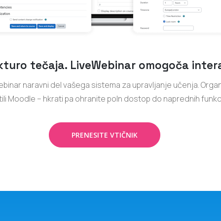
kturo tečaja. LiveWebinar omogoča intera
inar naravni del vašega sistema za upravljanje učenja. Organi
tili Moodle – hkrati pa ohranite poln dostop do naprednih funkc
PRENESITE VTIČNIK