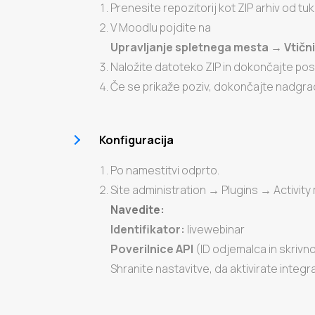
Prenesite repozitorij kot ZIP arhiv od tuk
V Moodlu pojdite na
Upravljanje spletnega mesta → Vtični
Naložite datoteko ZIP in dokončajte po
Če se prikaže poziv, dokončajte nadgra
Konfiguracija
Po namestitvi odprto.
Site administration → Plugins → Activi
Navedite:
Identifikator:
livewebinar
Poverilnice API
(ID odjemalca in skrivn
Shranite nastavitve, da aktivirate integra