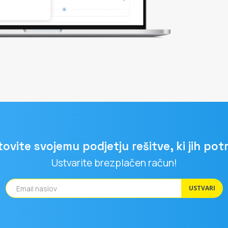
ovite svojemu podjetju rešitve, ki jih pot
Ustvarite brezplačen račun!
USTVARI