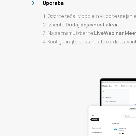
Uporaba
Odprite tečaj Moodle in vklopite urejanje
Izberite
Dodaj dejavnost ali vir
.
Na seznamu izberite
LiveWebinar Mee
Konfigurirajte sestanek tako, da ustva