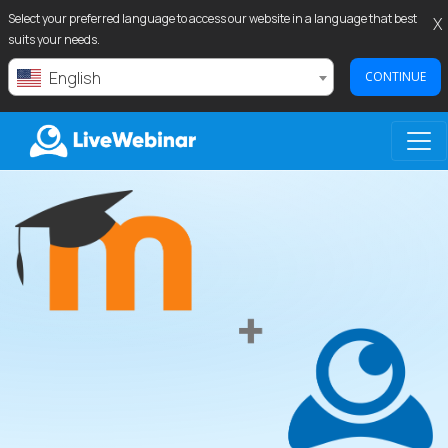
Select your preferred language to access our website in a language that best
X
suits your needs.
English
CONTINUE
LIVEWEBINAR.COM