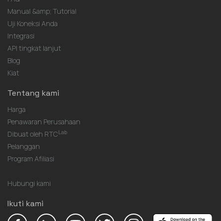
Manual &amp; Tutorial
Uji Koneksi Anda
Integrasi
API tingkat lanjut
Blog
Kiat
Tentang kami
Harga
Penawaran Perusahaan
Lab
Dibuat oleh RTC
Pelanggan
Program Afiliasi
Hubungi kami
Ikuti kami