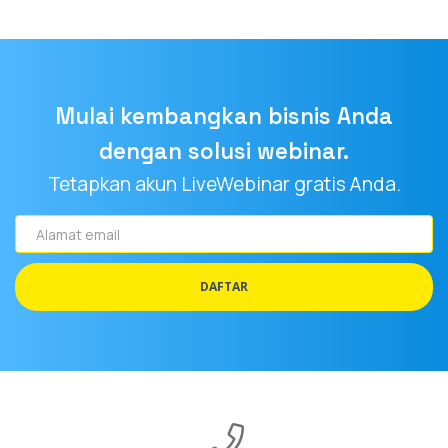
Mulai kembangkan bisnis Anda
dengan solusi webinar.
Tetapkan akun LiveWebinar gratis Anda.
Alamat
email
DAFTAR