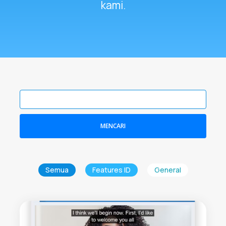
kami.
MENCARI
Semua
Features ID
General