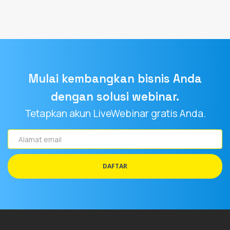
Mulai kembangkan bisnis Anda
dengan solusi webinar.
Tetapkan akun LiveWebinar gratis Anda.
Alamat
email
DAFTAR