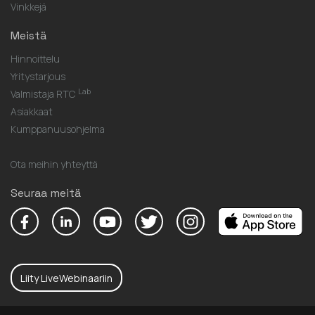
Vinkkejä
Meistä
Hinnoittelu
Yritystarjous
Lab
Valmistaja RTC
Asiakkaat
Kumppanuusohjelma
Ota meihin yhteyttä
Seuraa meitä
Liity LiveWebinaariin