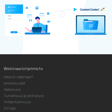
Webinaariohjelmisto
Mikä on webinaari?
ominaisuudet
Saatavuus
Turvallisuus ja yksityisyys
Yhteentoimivuus
iOS App