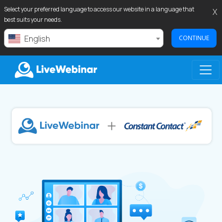
Select your preferred language to access our website in a language that
X
best suits your needs.
English
CONTINUE
LIVEWEBINAR.COM