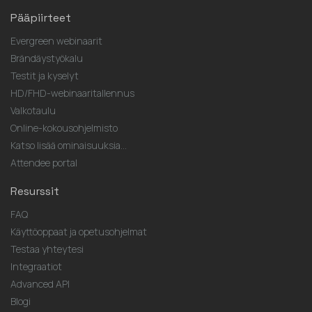
Pääpiirteet
Evergreen webinaarit
Brändäystyökalu
Testit ja kyselyt
HD/FHD-webinaaritallennus
Valkotaulu
Online-kokousohjelmisto
Katso lisää ominaisuuksia...
Attendee portal
Resurssit
FAQ
Käyttöoppaat ja opetusohjelmat
Testaa yhteytesi
Integraatiot
Advanced API
Blogi