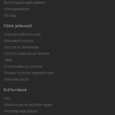
Biztonság és adatvédelem
Interoperabilitás
iOS App
Főbb jellemzői
Örökzöld webináriumok
Márkaépítő eszköz
Tesztek és felmérések
HD/FHD webinárium felvétel
Tábla
Online találkozó szoftver
További funkciók megtekintése...
Attendee portal
Erőforrások
FAQ
Kézikönyvek és oktatóanyagok
Tesztelje kapcsolatát