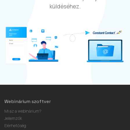
küldéséhez.
Webinárium szoftver
Mi az a webinárium?
Jellemzők
Elérhetőség