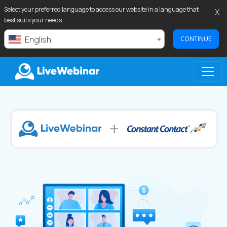
Select your preferred language to access our website in a language that
X
best suits your needs.
English
CONTINUE
LIVEWEBINAR.COM