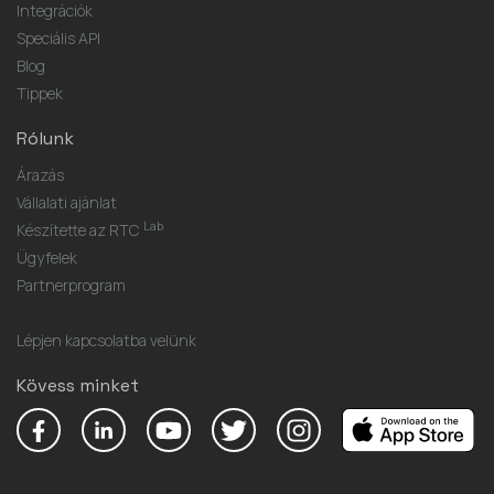
Integrációk
Speciális API
Blog
Tippek
Rólunk
Árazás
Vállalati ajánlat
Lab
Készítette az RTC
Ügyfelek
Partnerprogram
Lépjen kapcsolatba velünk
Kövess minket