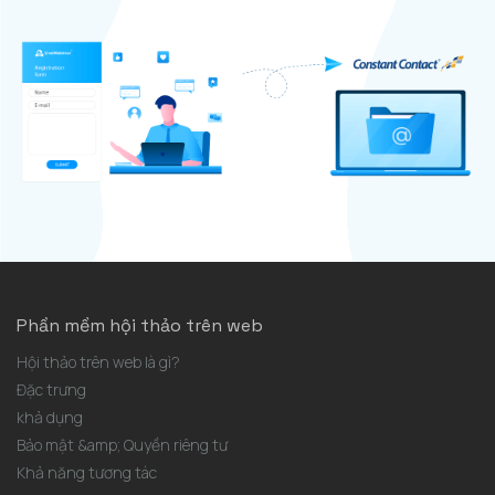
Phần mềm hội thảo trên web
Hội thảo trên web là gì?
Đặc trưng
khả dụng
Bảo mật &amp; Quyền riêng tư
Khả năng tương tác