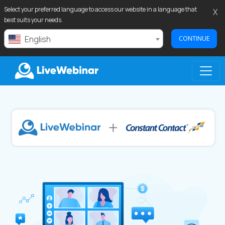
Select your preferred language to access our website in a language that
X
best suits your needs.
English
CONTINUE
LIVEWEBINAR.COM