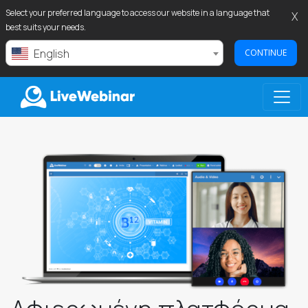
Select your preferred language to access our website in a language that
X
best suits your needs.
English
CONTINUE
LIVEWEBINAR.COM