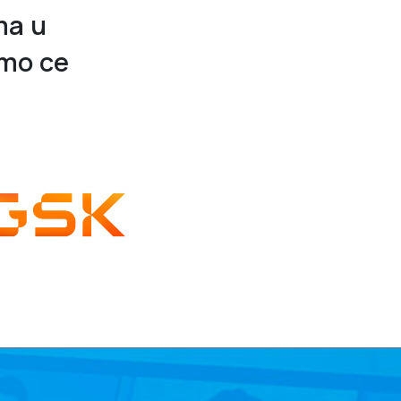
та и
то се