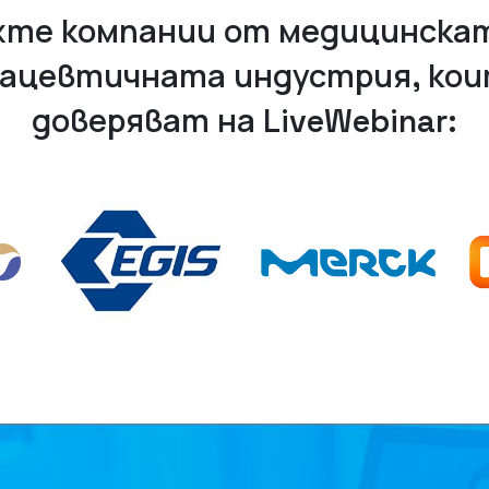
те компании от медицинска
ацевтичната индустрия, кои
доверяват на LiveWebinar: