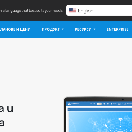
English
in a language that best suits your needs.
ЛАНОВЕ И ЦЕНИ
ПРОДУКТ
РЕСУРСИ
ENTERPRISE
и
а и
а