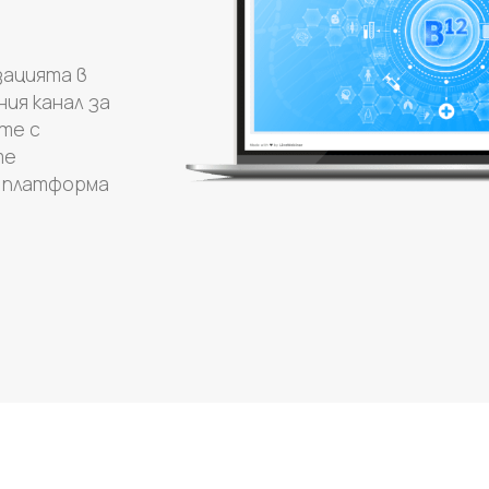
зацията в
ия канал за
те с
те
 платформа