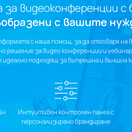
 за видеоконференции с 
ъобразени с вашите нуж
формата с наша помощ, за да отговаря на 
о решение за видео конференции и уебинар
r е идеално подходящ за вътрешна и външна 
йн
Интуитивен контролен панел с
персонализирано брандиране