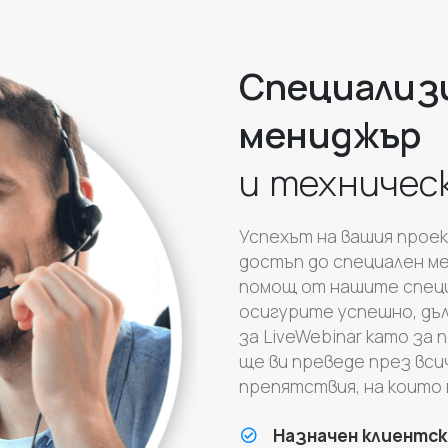
Специализ
мениджър
и техничес
Успехът на вашия прое
достъп до специален м
помощ от нашите специ
осигурите успешно, дъ
за LiveWebinar като за
ще ви преведе през вси
препятствия, на които 
Назначен клиентс