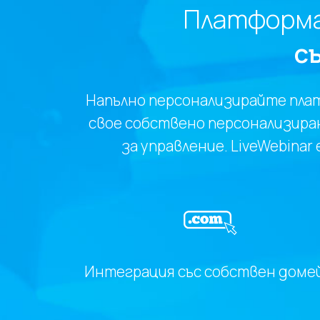
Платформа
с
Напълно персонализирайте плат
свое собствено персонализиран
за управление. LiveWebina
Интеграция със собствен доме