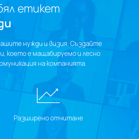
бял етикет
ди
вашите нужди и визия. Създайте
и, което е мащабируемо и лесно
комуникация на компанията.
Разширено отчитане