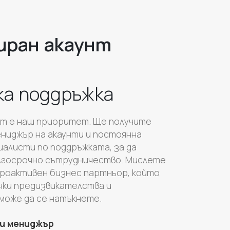
иран акаунт
ка поддръжка
кт е наш приоритет. Ще получите
ениджър на акаунти и постоянна
алисти по поддръжката, за да
лгосрочно сътрудничество. Мислете
 проактивен бизнес партньор, който
чки предизвикателства и
може да се натъкнете.
ки мениджър