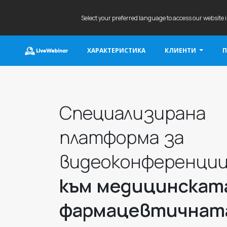
Select your preferred language to access our website 
ХАРАКТЕРИСТИКА
КЛИЕНТИ
П
LIVEWEBINAR.COM
Специализирана
платформа за
видеоконференци
към медицинскат
фармацевтичнат