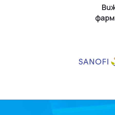
Виж
фарм