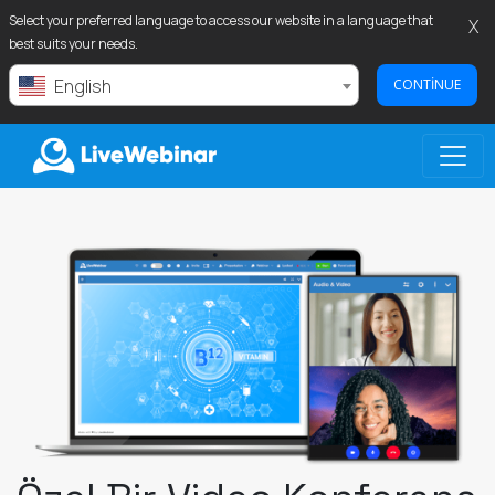
Select your preferred language to access our website in a language that
X
best suits your needs.
English
CONTINUE
LIVEWEBINAR.COM