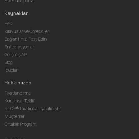
Attendee portal
Kaynaklar
FAQ
Kılavuzlar ve Öğreticiler
Bağlantınızı Test Edin
Entegrasyonlar
Gelişmiş API
Blog
İpuçları
Hakkımızda
Fiyatlandırma
Kurumsal Teklif
Lab
RTC
tarafından yapılmıştır
Müşteriler
Ortaklık Programı