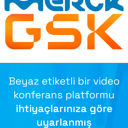
Beyaz etiketli bir video
konferans platformu
ihtiyaçlarınıza göre
uyarlanmış