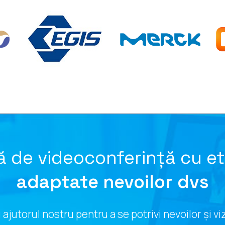
ă de videoconferință cu et
adaptate nevoilor dvs
ajutorul nostru pentru a se potrivi nevoilor și v