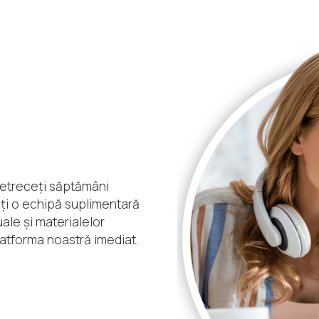
 petreceți săptămâni
ți o echipă suplimentară
uale și materialelor
latforma noastră imediat.