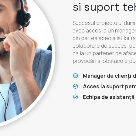
si suport te
Succesul proiectului dumn
avea acces la un manager 
din partea specialiștilor n
colaborare de succes, pe 
ca la un partener de aface
provocări și obstacole pe c
Manager de clienți
Acces la suport pent
Echipa de asistență 