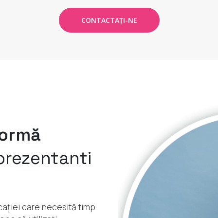
CONTACTAŢI-NE
formă
prezentanti
cației care necesită timp.