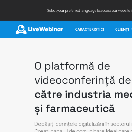
Select your preferred language to access our website 
CARACTERISTICI
CLIENȚI
LIVEWEBINAR.COM
O platformă de
videoconferință de
către industria me
și farmaceutică
Depășiți cerințele digitalizării în sectorul
Creați canalul de comunicare ideal car