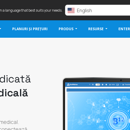
English
in a language that best suits your needs.
PLANURI ȘI PREȚURI
PRODUS
RESURSE
ENTER
dicată
dicală
 medical.
e conectează