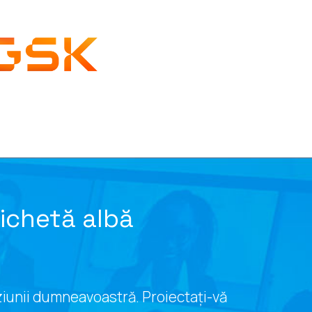
ichetă albă
iziunii dumneavoastră. Proiectați-vă