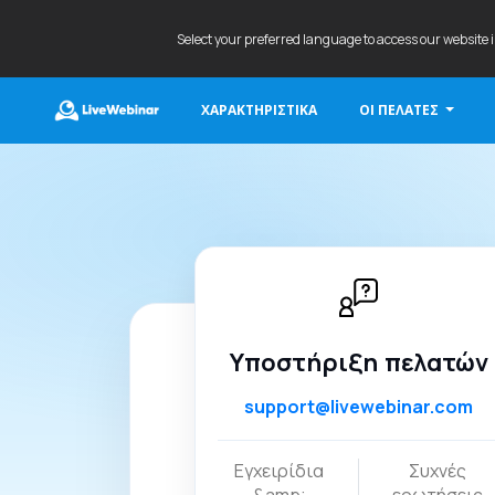
Select your preferred language to access our website 
ΧΑΡΑΚΤΗΡΙΣΤΙΚΆ
ΟΙ ΠΕΛΆΤΕΣ
LIVEWEBINAR.COM
Υποστήριξη πελατών
support@livewebinar.com
Εγχειρίδια
Συχνές