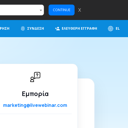
X
CONTINUE
ΊΡΗΣΗ
ΣΎΝΔΕΣΗ
ΕΛΕΎΘΕΡΗ ΕΓΓΡΑΦΉ
EL
Εμπορία
marketing@livewebinar.com