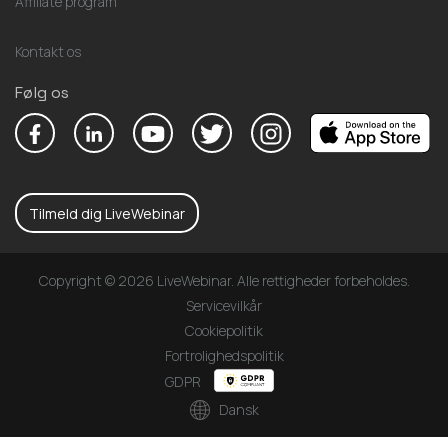
Affiliate program
Kontakt os
Følg os
Tilmeld dig LiveWebinar
Copyright © 2026 LiveWebinar. Alle rettigheder forbeholdes.
Servicevilkår
Cookiepolitik
Fortrolighedspolitik
GDPR
Dansk