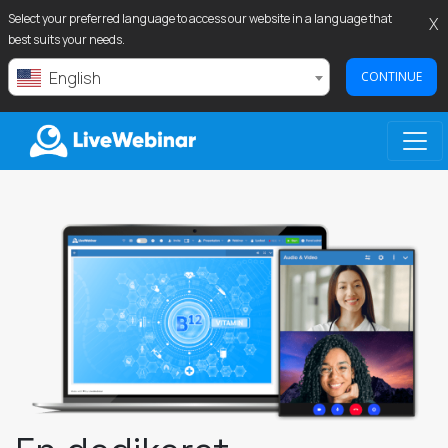
Select your preferred language to access our website in a language that
X
best suits your needs.
English
CONTINUE
LIVEWEBINAR.COM