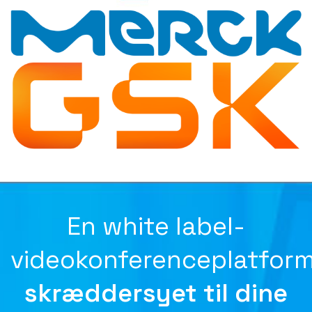
En white label-
videokonferenceplatfor
skræddersyet til dine