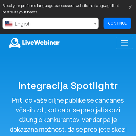
Select your preferred language to access our website in a language that
X
best suits your needs.
English
CONTINUE
LIVEWEBINAR.COM
Integracija Spotlightr
Priti do vaše ciljne publike se dandanes
včasih zdi, kot da bi se prebijali skozi
džunglo konkurentov. Vendar pa je
dokazana možnost, da se prebijete skozi