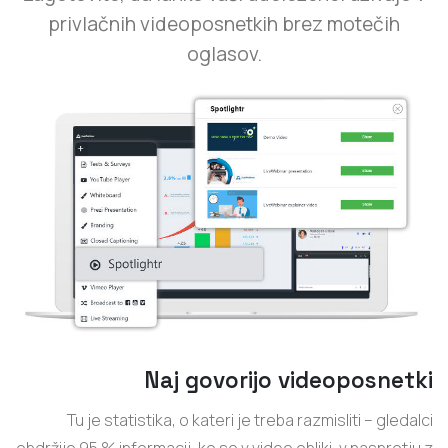
privlačnih videoposnetkih brez motečih
oglasov.
Naj govorijo videoposnetki
Tu je statistika, o kateri je treba razmisliti – gledalci
obdržijo 95 % informacij, ko so v video obliki, v nasprotju z