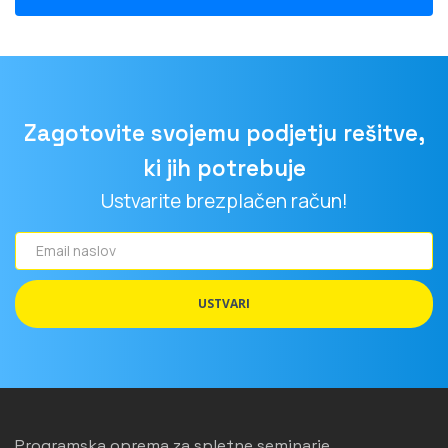
Zagotovite svojemu podjetju rešitve,
ki jih potrebuje
Ustvarite brezplačen račun!
Email
naslov
USTVARI
Programska oprema za spletne seminarje