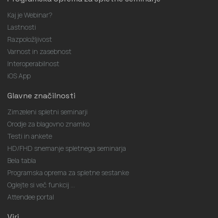
Kaj je Webinar?
Lastnosti
Razpoložljivost
Varnost in zasebnost
Interoperabilnost
iOS App
Glavne značilnosti
Zimzeleni spletni seminarji
Orodje za blagovno znamko
Testi in ankete
HD/FHD snemanje spletnega seminarja
Bela tabla
Programska oprema za spletne sestanke
Oglejte si več funkcij ...
Attendee portal
Viri