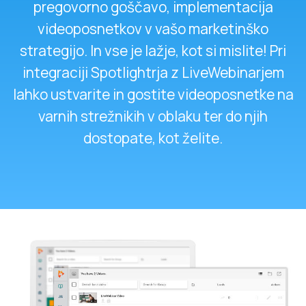
pregovorno goščavo, implementacija
videoposnetkov v vašo marketinško
strategijo. In vse je lažje, kot si mislite! Pri
integraciji Spotlightrja z LiveWebinarjem
lahko ustvarite in gostite videoposnetke na
varnih strežnikih v oblaku ter do njih
dostopate, kot želite.