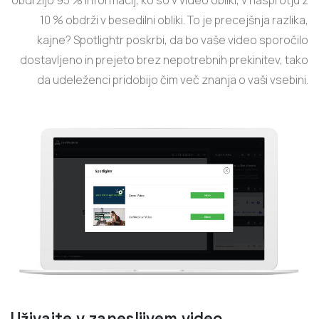
10 % obdrži v besedilni obliki. To je precejšnja razlika,
kajne? Spotlightr poskrbi, da bo vaše video sporočilo
dostavljeno in prejeto brez nepotrebnih prekinitev, tako
da udeleženci pridobijo čim več znanja o vaši vsebini.
Uživajte v zanesljivem video