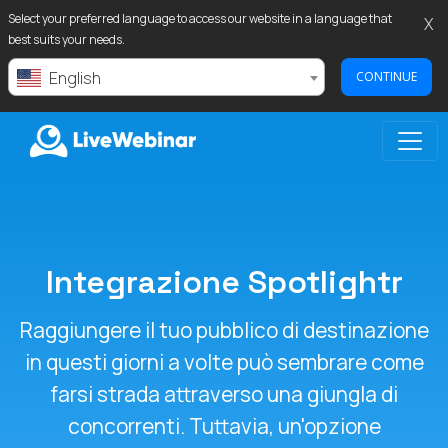
Select your preferred language to access our website in a language that
X
best suits your needs.
English
CONTINUE
LIVEWEBINAR.COM
Integrazione Spotlightr
Raggiungere il tuo pubblico di destinazione
in questi giorni a volte può sembrare come
farsi strada attraverso una giungla di
concorrenti. Tuttavia, un'opzione