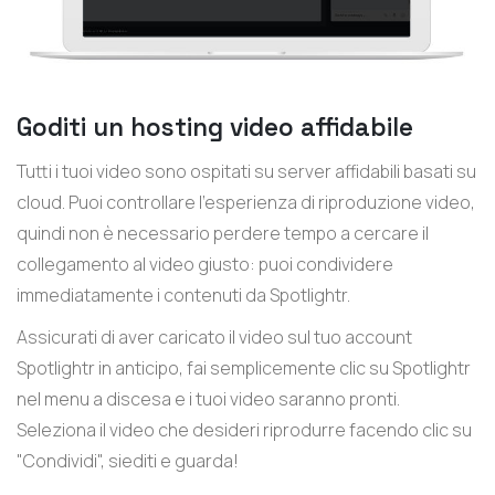
Goditi un hosting video affidabile
Tutti i tuoi video sono ospitati su server affidabili basati su
cloud. Puoi controllare l'esperienza di riproduzione video,
quindi non è necessario perdere tempo a cercare il
collegamento al video giusto: puoi condividere
immediatamente i contenuti da Spotlightr.
Assicurati di aver caricato il video sul tuo account
Spotlightr in anticipo, fai semplicemente clic su Spotlightr
nel menu a discesa e i tuoi video saranno pronti.
Seleziona il video che desideri riprodurre facendo clic su
"Condividi", siediti e guarda!