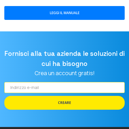
LEGGI IL MANUALE
Fornisci alla tua azienda le soluzioni di
cui ha bisogno
Crea un account gratis!
Indirizzo
e-
mail
CREARE