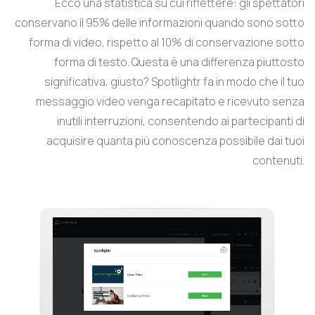
Ecco una statistica su cui riflettere: gli spettatori
conservano il 95% delle informazioni quando sono sotto
forma di video, rispetto al 10% di conservazione sotto
forma di testo. Questa è una differenza piuttosto
significativa, giusto? Spotlightr fa in modo che il tuo
messaggio video venga recapitato e ricevuto senza
inutili interruzioni, consentendo ai partecipanti di
acquisire quanta più conoscenza possibile dai tuoi
contenuti.