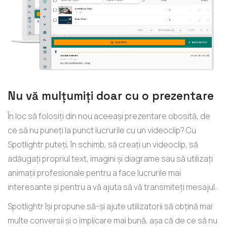
Nu vă mulțumiți doar cu o prezentare
În loc să folosiți din nou aceeași prezentare obosită, de
ce să nu puneți la punct lucrurile cu un videoclip? Cu
Spotlightr puteți, în schimb, să creați un videoclip, să
adăugați propriul text, imagini și diagrame sau să utilizați
animații profesionale pentru a face lucrurile mai
interesante și pentru a vă ajuta să vă transmiteți mesajul.
Spotlightr își propune să-și ajute utilizatorii să obțină mai
multe conversii și o implicare mai bună, așa că de ce să nu