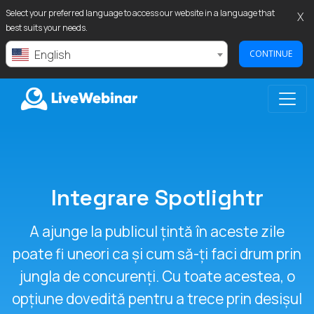
Select your preferred language to access our website in a language that
X
best suits your needs.
English
CONTINUE
LIVEWEBINAR.COM
Integrare Spotlightr
A ajunge la publicul țintă în aceste zile
poate fi uneori ca și cum să-ți faci drum prin
jungla de concurenți. Cu toate acestea, o
opțiune dovedită pentru a trece prin desișul