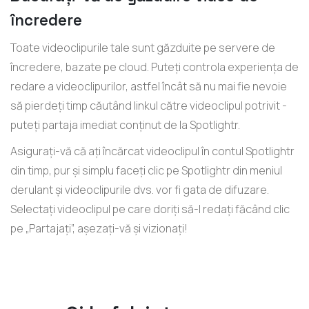
încredere
Toate videoclipurile tale sunt găzduite pe servere de
încredere, bazate pe cloud. Puteți controla experiența de
redare a videoclipurilor, astfel încât să nu mai fie nevoie
să pierdeți timp căutând linkul către videoclipul potrivit -
puteți partaja imediat conținut de la Spotlightr.
Asigurați-vă că ați încărcat videoclipul în contul Spotlightr
din timp, pur și simplu faceți clic pe Spotlightr din meniul
derulant și videoclipurile dvs. vor fi gata de difuzare.
Selectați videoclipul pe care doriți să-l redați făcând clic
pe „Partajați”, așezați-vă și vizionați!