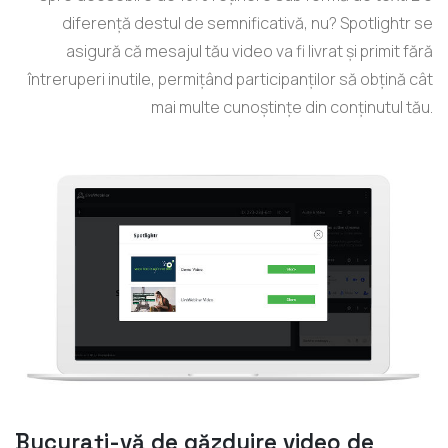
diferență destul de semnificativă, nu? Spotlightr se
asigură că mesajul tău video va fi livrat și primit fără
întreruperi inutile, permițând participanților să obțină cât
mai multe cunoștințe din conținutul tău.
Bucurați-vă de găzduire video de