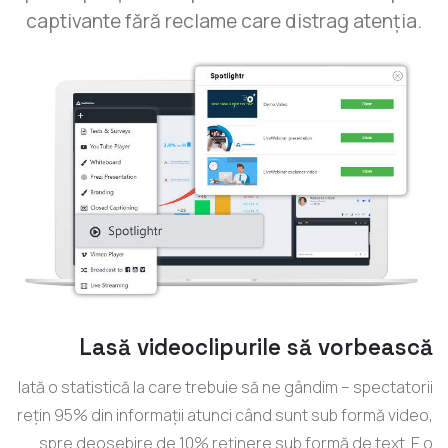
captivante fără reclame care distrag atenția.
Lasă videoclipurile să vorbească
Iată o statistică la care trebuie să ne gândim – spectatorii
rețin 95% din informații atunci când sunt sub formă video,
spre deosebire de 10% reținere sub formă de text. E o