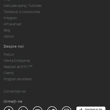
Manuale &amp; Tutoriale
Testează-ți conexiunea
Integrari
API avansat
Blog
sfaturi
Despre noi
Prețuri
Oferta Enterprise
Lab
Realizat de RTC
Clienți
Program de afiliere
Contactaţi-ne
Urmați-ne