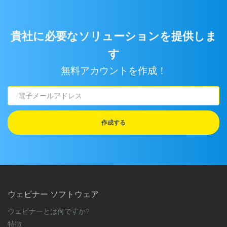
貴社に必要なソリューションを提供しま
す
無料アカウントを作成！
電
子
メ
作成する
ー
ル
ア
ド
レ
ウェビナー ソフトウェア
ス
ウェビナーとは何ですか?
特徴