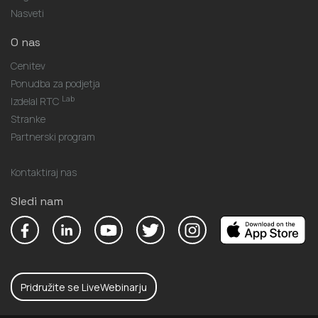
Nasveti
O nas
Cenitev
Ponudba za podjetja
Lab
Izdelal RTC
Stranke
Partnerski program
Kontaktiraj nas
Sledi nam
Pridružite se LiveWebinarju