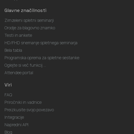
Glavne značilnosti
Zimzeleni spletni seminarji
Orodje za blagovno znamko
Testi in ankete
HD/FHD snemanje spletnega seminarja
Bela tabla
Programska oprema za spletne sestanke
Oglejte si več funkcij ...
Attendee portal
Viri
FAQ
Priročniki in vadnice
Preizkusite svojo povezavo
Integracije
Napredni API
Blog