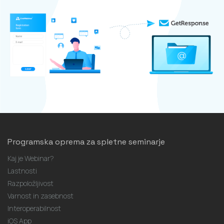
Programska oprema za spletne seminarje
Kaj je Webinar?
Lastnosti
Razpoložljivost
Varnost in zasebnost
Interoperabilnost
iOS App