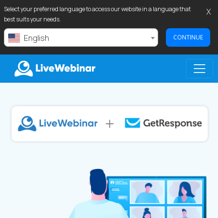
Select your preferred language to access our website in a language that
X
best suits your needs.
English
CONTINUE
LIVEWEBINAR.COM